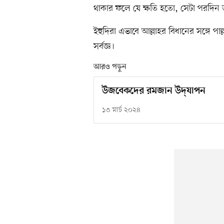
থাকার ফলে যে ক্ষতি হতো, সেটা পরদিন ত
ইহুদিরা এভাবে আল্লাহর বিধানের সঙ্গে পা
সর্বজ্ঞ।
আরও পড়ুন
উজবেকদের রমজান উদ্‌যাপন
১৩ মার্চ ২০২৪