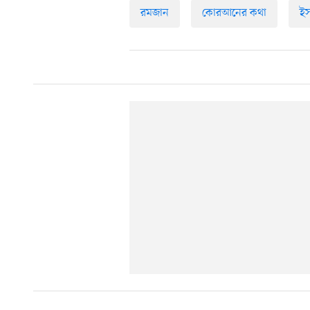
রমজান
কোরআনের কথা
ই