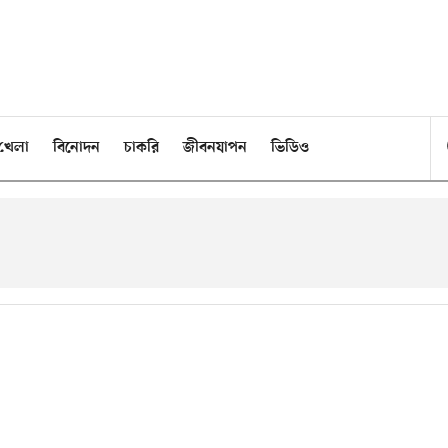
খেলা
বিনোদন
চাকরি
জীবনযাপন
ভিডিও