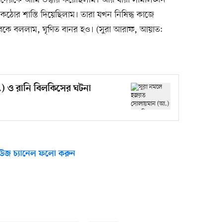
দেরকে আমি উদ্ধার করেছিলাম। আর যারা সীমালঙ্ঘন
ঠোর শাস্তি দিয়েছিলাম। তারা যখন নিষিদ্ধ কাজে
কে বললাম, ঘৃণিত বানর হও। (সুরা আরাফ, আয়াত:
) ও রানি বিলকিসের ঘটনা
উজ চ্যানেল ফলো করুন