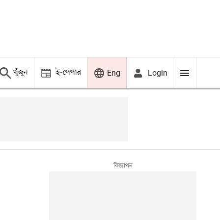
খুঁজুন
ই-পেপার
Login
Eng