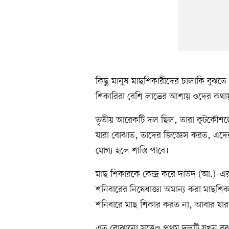
কিছু মানুষ মাছশিকারীদের চালাকি বুঝতে
শিকারিরা বেশি লাভের আশায় ওদের কথা
তৃতীয় আরেকটি দল ছিল, তারা কূটকৌশলে
যারা বোঝাত, তাদের জিজ্ঞেস করত, এদের 
যোগ্য হলে শাস্তি পাবে।
মাছ শিকারকে কেন্দ্র করে দাউদ (আ.)–এ
শনিবারের নিষেধাজ্ঞা অমান্য করা মাছশি
শনিবারে মাছ শিকার করত না, আবার যার
এত বোঝানো সত্ত্বেও প্রথম দলটি যখন বু