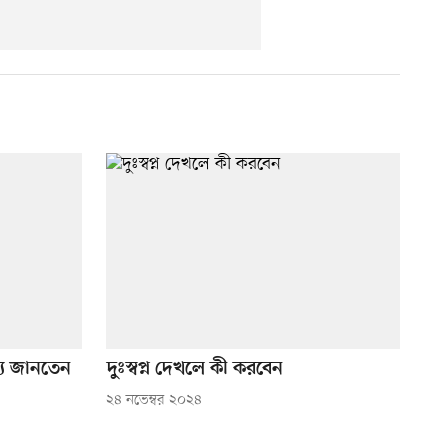
থ্য জানতেন
দুঃস্বপ্ন দেখলে কী করবেন
২৪ নভেম্বর ২০২৪