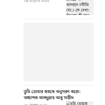
০৮ জানুয়ারি ২০২৬
তুমি তোমার স্বপ্নকে অনুসরণ করো:
অধ্যাপক আবদুল্লাহ আবু সায়ীদ