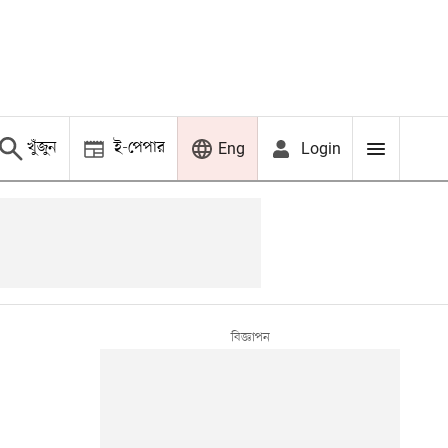
খুঁজুন
ই-পেপার
Login
Eng