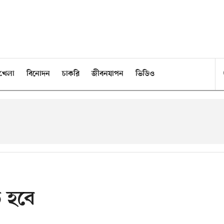
খেলা
বিনোদন
চাকরি
জীবনযাপন
ভিডিও
ে হবে