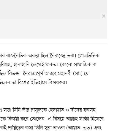
 রাজনৈতিক অবস্থা ছিল নৈরাজ্যে ভরা। গোত্রভিত্তিক
ধবিগ্রহ, হানাহানি লেগেই থাকত। কোনো সামাজিক বা
ল বিভক্ত। নৈরাজ্যপূর্ণ আরবে মহানবী (সা.) যে
িলেন তা বিশ্বের ইতিহাসে বিস্ময়কর।
সত্তা যিনি তাঁর রাসুলকে হেদায়াত ও দীনের হকসহ
ে বিজয়ী করে তোলেন। এ বিষয়ে আল্লাহ সাক্ষী হিসেবে
কই দায়িত্বের কথা তিনি সুরা তাওবা (আয়াত: ৩৩) এবং