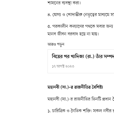
শাসনের ব্যবস্থা করা।
৪. যোগ্য ও খোদাভীরু নেতৃত্বের মাধ্যমে
৫. পরকালীন কল্যাণের পথকে সবার জন্য ম
মানব জীবন বরবাদ হয়ে না যায়।
আরও পড়ুন
বিয়ের পর খাদিজা (রা.) তাঁর সম্
১৭ আগস্ট ২০২৩
মহানবী (সা.)–র রাজনীতির বৈশিষ্ট্য
মহানবী (সা.)-র রাজনীতির তিনটি প্রধান বৈ
১. চারিত্রিক ও নৈতিক শক্তি: সকল নবীর র