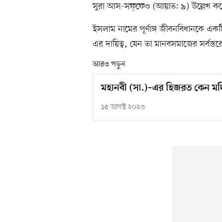
সুরা আস-সফ্‌ফেও (আয়াত: ৯) উল্লেখ ক
ইসলাম নামের পূর্ণাঙ্গ জীবনবিধানকে একটি ক
এর দায়িত্ব, যেন তা মানবসমাজের সর্বস্তর
আরও পড়ুন
মহানবী (সা.)–এর হিজরত কেন ম
১৫ আগস্ট ২০২৩