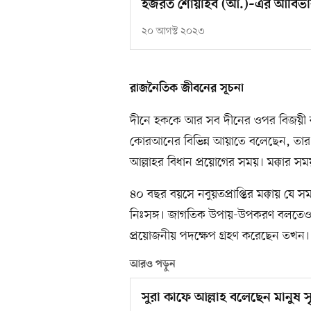
হজরত শোয়াইব (আ.)–এর আবির্ভা
২০ আগস্ট ২০২৩
রাজনৈতিক জীবনের সূচনা
দীনে হককে আর সব দীনের ওপর বিজয়ী করা
কোরআনের বিভিন্ন আয়াতে বলেছেন, তার 
আল্লাহর বিধান প্রয়োগের সময়। মক্কার সম
৪০ বছর বয়সে নবুয়তপ্রাপ্তির মক্কায় যে স
নিঃসঙ্গ। জাগতিক উপায়-উপকরণ বলতেও তেমন
প্রয়োজনীয় পদক্ষেপ গ্রহণ করেছেন তখন।
আরও পড়ুন
সুরা কাফে আল্লাহ বলেছেন মানুষ সৃ