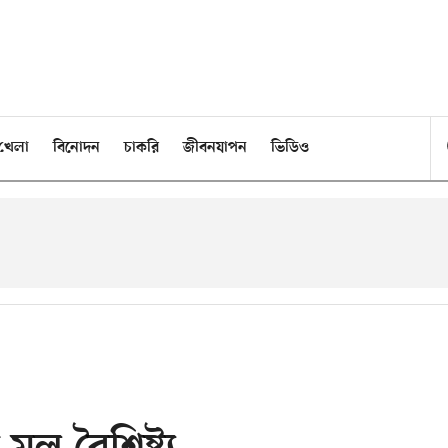
খেলা
বিনোদন
চাকরি
জীবনযাপন
ভিডিও