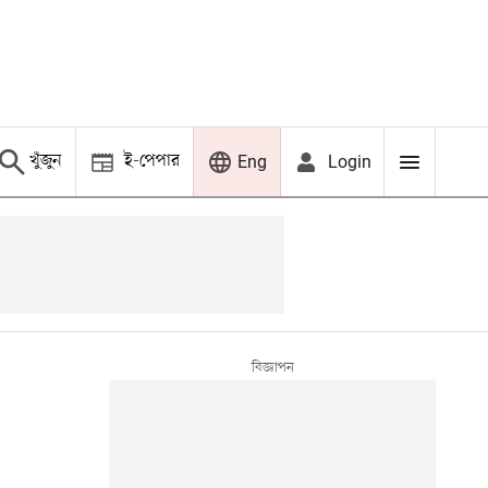
খুঁজুন
ই-পেপার
Login
Eng