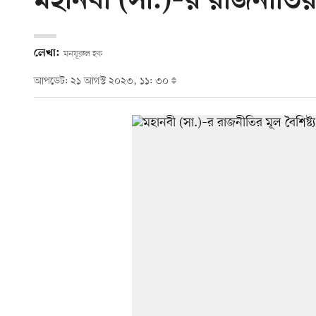
মহানবী (সা.)–র রাজনীতির ম
লেখা:
মনযূরুল হক
আপডেট: ২১ আগস্ট ২০২৩, ১১: ৩০