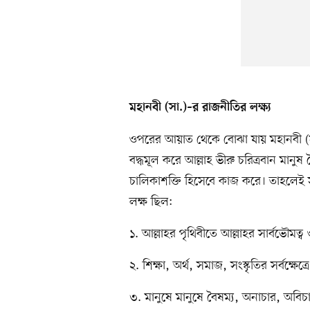
মহানবী (সা.)–র রাজনীতির লক্ষ্য
ওপরের আয়াত থেকে বোঝা যায় মহানবী (স
বদ্ধমূল করে আল্লাহ ভীরু চরিত্রবান মানু
চালিকাশক্তি হিসেবে কাজ করে। তাহলেই স
লক্ষ ছিল:
১. আল্লাহর পৃথিবীতে আল্লাহর সার্বভৌমত্ব 
২. শিক্ষা, অর্থ, সমাজ, সংস্কৃতির সর্বক্ষে
৩. মানুষে মানুষে বৈষম্য, অনাচার, অবিচা