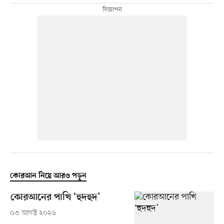
কোরআন নিয়ে আরও পড়ুন
কোরআনের পাখি ‘হুদহুদ’
০৩ আগস্ট ২০২৬