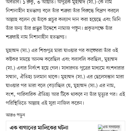
অবতীর্ণ। ১ রুকু, ৩ আয়াত। অপুত্রক মুহাম্মদ (সা.)-কে নাম
নিশানাহীন হতভাগ্য বলে তাঁর শত্রুরা তাঁর বিরুদ্ধে বিদ্রূপ করলে
আল্লাহ বলেন যে তাঁকে প্রচুর কল্যাণ দান করা হয়েছে এবং তিনি
তাঁর জন্য তাঁর প্রভুর উদ্দেশে নামাজ পড়ুন। প্রকৃতপক্ষে তাঁর
শত্রুরাই নাম নিশানাহীন হতভাগ্য।
মুহাম্মদ (সা.) এর শিশুপুত্র মারা যাওয়ার পর কাফেররা তাঁর ওই
কষ্টকর সময়ে আনন্দ করেছিল এবং বলাবলি করছিল, মুহাম্মদ
(সা.) এবার নির্বংশ হয়ে গেল। সাধারণত পুত্রের মাধ্যমে বংশধারার
সম্মান, ঐতিহ্য চলমান থাকে। মুহাম্মদ (সা.) এর ছেলেসন্তান মারা
যাওয়ার পর তারা বলে বেড়াচ্ছিল যে, মুহাম্মদ (সা.) এর নাম,
বংশ, পারিবারিক ঐতিহ্য আর টিকে থাকবে না তাঁর মৃত্যুর পর। এই
পরিস্থিতিতে আল্লাহ এই সুরা নাজিল করেন।
আরও পড়ুন
এক বাগানের মালিকের ঘটনা