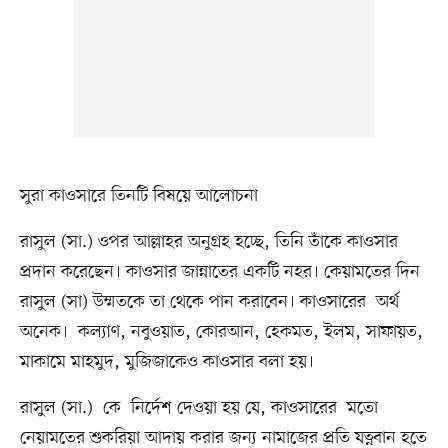
সুরা কাওসারে তিনটি বিষয়ে আলোচনা
রাসুল (সা.) ওপর আল্লাহর অনুগ্রহ হচ্ছে, তিনি তাঁকে কাওসার
প্রদান করেছেন। কাওসার জান্নাতের একটি নহর। কেয়ামতের দিন
রাসুল (সা) উম্মতকে তা থেকে পান করাবেন। কাওসারের অর্থ
অনেক। কল্যাণ, নবুওয়াত, কোরআন, হেকমত, ইলম, সাফায়ত,
মাকামে মাহমুদ, মুজিজাকেও কাওসার বলা হয়।
রাসুল (সা.) কে নির্দেশ দেওয়া হয় যে, কাওসারের মতো
নেয়ামতের শুকরিয়া আদায় করার জন্য নামাজের প্রতি যত্নবান হতে