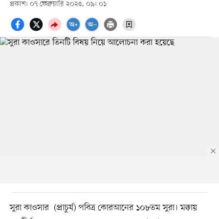
প্রকাশ: ০৭ ফেব্রুয়ারি ২০২৫, ০৯: ০১
সুরা কাওসার (প্রাচুর্য) পবিত্র কোরআনের ১০৮তম সুরা। মক্কায়