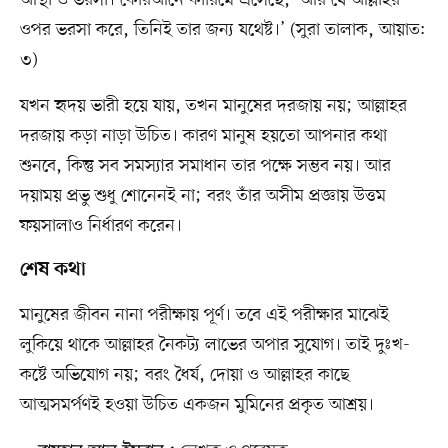
আস্থা ও ভরসা। কোরআনে কারিমে এসেছে, ‘আর যে আল্লাহর
ওপর ভরসা করে, তিনিই তার জন্য যথেষ্ট।’ (সুরা তালাক, আয়াত:
৩)
যখন হৃদয় ভারী হয়ে যায়, তখন মানুষের দরজায় নয়; আল্লাহর
দরজায় কড়া নাড়া উচিত। কারণ মানুষ হয়তো আপনার কথা
শুনবে, কিন্তু সব সমস্যার সমাধান তার পক্ষে সম্ভব নয়। আর
দয়াময় প্রভু শুধু শোনেনই না; বরং তাঁর অসীম প্রজ্ঞায় উত্তম
ফয়সালাও নির্ধারণ করেন।
শেষ কথা
মানুষের জীবন নানা পরীক্ষায় পূর্ণ। তবে এই পরীক্ষার মাঝেই
লুকিয়ে থাকে আল্লাহর নৈকট্য লাভের অপার সুযোগ। তাই দুঃখ-
কষ্টে অভিযোগ নয়; বরং ধৈর্য, দোয়া ও আল্লাহর কাছে
আত্মসমর্পণই হওয়া উচিত একজন মুমিনের প্রকৃত আশ্রয়।