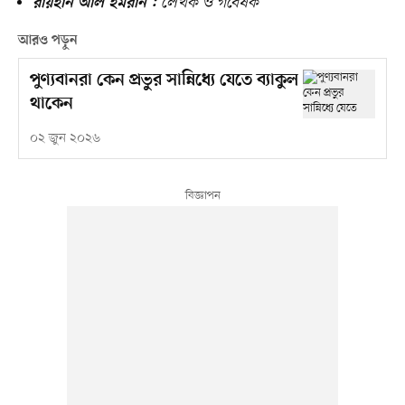
লেখক ও গবেষক
রায়হান আল ইমরান :
আরও পড়ুন
পুণ্যবানরা কেন প্রভুর সান্নিধ্যে যেতে ব্যাকুল
থাকেন
০২ জুন ২০২৬