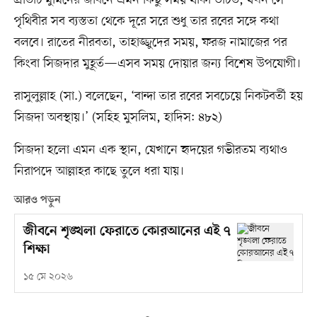
প্রতিটি মুমিনের জীবনে এমন কিছু সময় থাকা উচিত, যখন সে
পৃথিবীর সব ব্যস্ততা থেকে দূরে সরে শুধু তার রবের সঙ্গে কথা
বলবে। রাতের নীরবতা, তাহাজ্জুদের সময়, ফরজ নামাজের পর
কিংবা সিজদার মুহূর্ত—এসব সময় দোয়ার জন্য বিশেষ উপযোগী।
রাসুলুল্লাহ (সা.) বলেছেন, ‘বান্দা তার রবের সবচেয়ে নিকটবর্তী হয়
সিজদা অবস্থায়।’ (সহিহ মুসলিম, হাদিস: ৪৮২)
সিজদা হলো এমন এক স্থান, যেখানে হৃদয়ের গভীরতম ব্যথাও
নিরাপদে আল্লাহর কাছে তুলে ধরা যায়।
আরও পড়ুন
জীবনে শৃঙ্খলা ফেরাতে কোরআনের এই ৭
শিক্ষা
১৫ মে ২০২৬