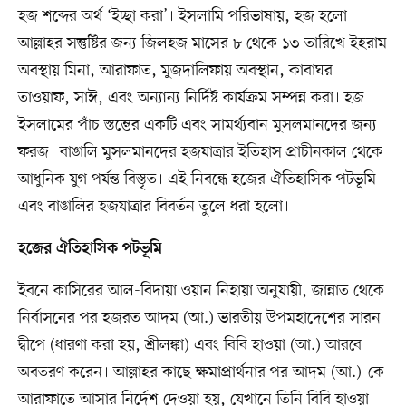
হজ শব্দের অর্থ ‘ইচ্ছা করা’। ইসলামি পরিভাষায়, হজ হলো
আল্লাহর সন্তুষ্টির জন্য জিলহজ মাসের ৮ থেকে ১৩ তারিখে ইহরাম
অবস্থায় মিনা, আরাফাত, মুজদালিফায় অবস্থান, কাবাঘর
তাওয়াফ, সাঈ, এবং অন্যান্য নির্দিষ্ট কার্যক্রম সম্পন্ন করা। হজ
ইসলামের পাঁচ স্তম্ভের একটি এবং সামর্থ্যবান মুসলমানদের জন্য
ফরজ। বাঙালি মুসলমানদের হজযাত্রার ইতিহাস প্রাচীনকাল থেকে
আধুনিক যুগ পর্যন্ত বিস্তৃত। এই নিবন্ধে হজের ঐতিহাসিক পটভূমি
এবং বাঙালির হজযাত্রার বিবর্তন তুলে ধরা হলো।
হজের ঐতিহাসিক পটভূমি
ইবনে কাসিরের আল-বিদায়া ওয়ান নিহায়া অনুযায়ী, জান্নাত থেকে
নির্বাসনের পর হজরত আদম (আ.) ভারতীয় উপমহাদেশের সারন
দ্বীপে (ধারণা করা হয়, শ্রীলঙ্কা) এবং বিবি হাওয়া (আ.) আরবে
অবতরণ করেন। আল্লাহর কাছে ক্ষমাপ্রার্থনার পর আদম (আ.)-কে
আরাফাতে আসার নির্দেশ দেওয়া হয়, যেখানে তিনি বিবি হাওয়া