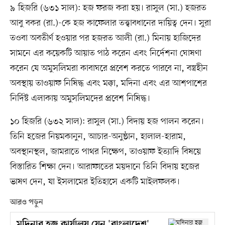
৯ হিজরি (৬৩১ সাল): হজ ফরজ করা হয়। রাসুল (সা.) হজরত
আবু বকর (রা.)-কে হজ কাফেলার তত্ত্বাবধানের দায়িত্ব দেন। সুরা
তওবা অবতীর্ণ হওয়ার পর হজরত আলী (রা.) মিনায় হাজিদের
সামনে এর কয়েকটি আয়াত পাঠ করেন এবং নির্দেশনা ঘোষণা
করেন যে অমুসলিমরা কাবাঘরে প্রবেশ করতে পারবে না, বস্ত্রহীন
অবস্থায় তাওয়াফ নিষিদ্ধ এবং মক্কা, মদিনা এবং এর আশপাশের
নির্দিষ্ট এলাকায় অমুসলিমদের প্রবেশ নিষিদ্ধ।
১০ হিজরি (৬৩২ সাল): রাসুল (সা.) বিদায় হজ পালন করেন।
তিনি হজের নিয়মকানুন, আচার-অনুষ্ঠান, হালাল-হারাম,
অবস্থানস্থল, জামরাতে পাথর নিক্ষেপ, তাওয়াফ ইত্যাদি বিষয়ে
বিস্তারিত শিক্ষা দেন। আরাফাতের ময়দানে তিনি বিদায় হজের
ভাষণ দেন, যা ইসলামের ইতিহাসে একটি মাইলফলক।
আরও পড়ুন
মদিনার হজ কার্যালয় যেন 'বাংলাদেশ'