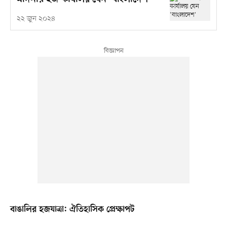
২২ জুন ২০২৪
বাঙালির হজযাত্রা: ঐতিহাসিক প্রেক্ষাপট