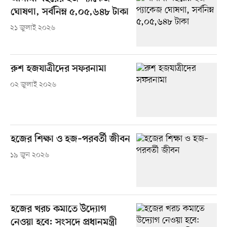
ঘোষণা, সর্বনিম্ন ৫,০৫,৬৪৮ টাকা
২১ জুলাই ২০২৬
রুশ হজযাত্রীদের সফরনামা
০২ জুলাই ২০২৬
হজের শিক্ষা ও হজ–পরবর্তী জীবন
১৯ জুন ২০২৬
হজের খরচ কমাতে উদ্যোগ
নেওয়া হবে: সংসদে প্রধানমন্ত্রী