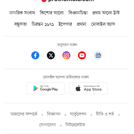
নাগরিক সংবাদ
কিশোর আলো
বিজ্ঞানচিন্তা
প্রথম আলো ট্রাস্ট
বন্ধুসভা
চিরন্তন ১৯৭১
ইপেপার
প্রথমা
মোবাইল ভ্যাস
অনুসরণ করুন
মোবাইল অ্যাপস ডাউনলোড করুন
আমাদের সম্পর্কে
বিজ্ঞাপন
সার্কুলেশন
নীতি ও শর্ত
যোগাযোগ
নিউজলেটার