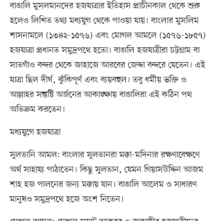
বাঙালি মুসলমানদের হজযাত্রার ইতিহাস প্রাচীনকাল থেকে শুরু
হলেও লিখিত তথ্য মধ্যযুগ থেকে পাওয়া যায়। বাংলার মুসলিম
শাসনামলে (১৩৪২-১৫৭৬) এবং মোগল আমলে (১৫৭৬-১৮৫৭)
হজযাত্রা প্রধানত সমুদ্রপথে হতো। বাঙালি হজযাত্রীরা চট্টগ্রাম বা
সাতগাঁও বন্দর থেকে জাহাজে আরবের জেদ্দা বন্দরে যেতেন। এই
যাত্রা ছিল দীর্ঘ, ঝুঁকিপূর্ণ এবং ব্যয়বহুল। তবু ধর্মীয় ভক্তি ও
আল্লাহর সন্তুষ্টি অর্জনের আকাঙ্ক্ষায় বাঙালিরা এই কঠিন পথ
অতিক্রম করতেন।
মধ্যযুগে হজযাত্রা
সুলতানি আমল: বাংলার সুলতানরা মক্কা-মদিনার রক্ষণাবেক্ষণে
অর্থ সাহায্য পাঠাতেন। কিছু সুলতান, যেমন গিয়াসউদ্দিন আজম
শাহ হজ পালনের জন্য মক্কায় যান। বাঙালি আলেম ও সাধারণ
মানুষও সমুদ্রপথে হজে অংশ নিতেন।