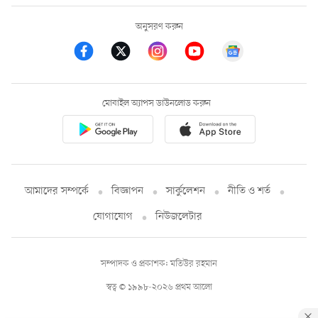
অনুসরণ করুন
মোবাইল অ্যাপস ডাউনলোড করুন
আমাদের সম্পর্কে
বিজ্ঞাপন
সার্কুলেশন
নীতি ও শর্ত
যোগাযোগ
নিউজলেটার
সম্পাদক ও প্রকাশক: মতিউর রহমান
স্বত্ব © ১৯৯৮-২০২৬ প্রথম আলো