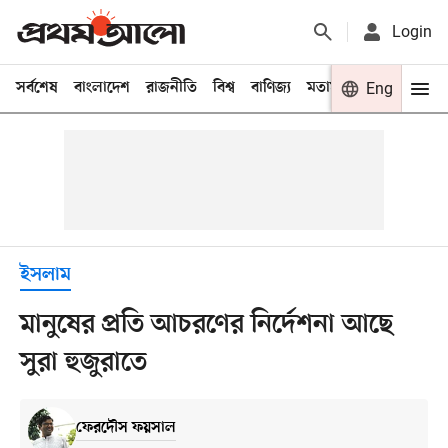
Login
সর্বশেষ
বাংলাদেশ
রাজনীতি
বিশ্ব
বাণিজ্য
মতামত
খেলা
Eng
বিনো
ইসলাম
মানুষের প্রতি আচরণের নির্দেশনা আছে
সুরা হুজুরাতে
ফেরদৌস ফয়সাল