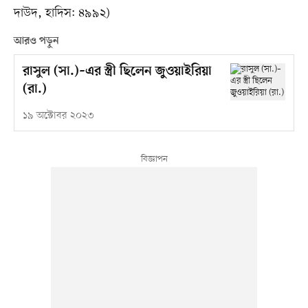
দাউদ, হাদিস: ৪৯৯২)
আরও পড়ুন
রাসুল (সা.)–এর স্ত্রী ছিলেন জুওয়াইরিয়া
(রা.)
১৯ অক্টোবর ২০২৩