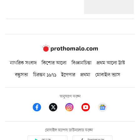
নাগরিক সংবাদ
কিশোর আলো
বিজ্ঞানচিন্তা
প্রথম আলো ট্রাস্ট
বন্ধুসভা
চিরন্তন ১৯৭১
ইপেপার
প্রথমা
মোবাইল ভ্যাস
অনুসরণ করুন
মোবাইল অ্যাপস ডাউনলোড করুন