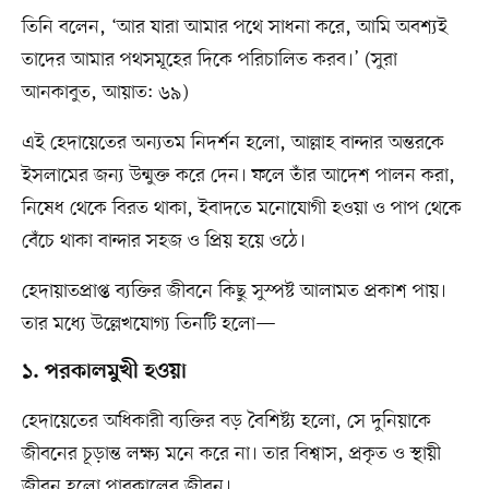
তিনি বলেন, ‘আর যারা আমার পথে সাধনা করে, আমি অবশ্যই
তাদের আমার পথসমূহের দিকে পরিচালিত করব।’ (সুরা
আনকাবুত, আয়াত: ৬৯)
এই হেদায়েতের অন্যতম নিদর্শন হলো, আল্লাহ বান্দার অন্তরকে
ইসলামের জন্য উন্মুক্ত করে দেন। ফলে তাঁর আদেশ পালন করা,
নিষেধ থেকে বিরত থাকা, ইবাদতে মনোযোগী হওয়া ও পাপ থেকে
বেঁচে থাকা বান্দার সহজ ও প্রিয় হয়ে ওঠে।
হেদায়াতপ্রাপ্ত ব্যক্তির জীবনে কিছু সুস্পষ্ট আলামত প্রকাশ পায়।
তার মধ্যে উল্লেখযোগ্য তিনটি হলো—
১. পরকালমুখী হওয়া
হেদায়েতের অধিকারী ব্যক্তির বড় বৈশিষ্ট্য হলো, সে দুনিয়াকে
জীবনের চূড়ান্ত লক্ষ্য মনে করে না। তার বিশ্বাস, প্রকৃত ও স্থায়ী
জীবন হলো পারকালের জীবন।