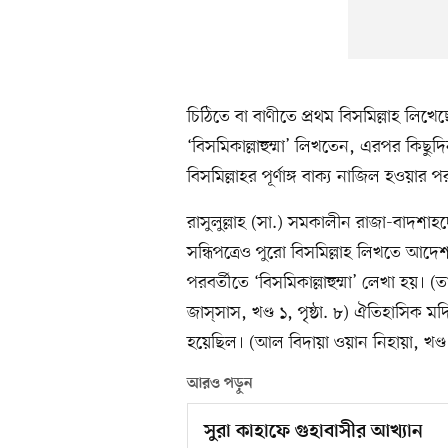
চিঠিতে বা বাণীতে প্রথম বিসমিল্লাহ লিখে
‘বিসমিকাল্লাহুম্মা’ লিখতেন, এরপর কিছুদ
বিসমিল্লাহর পূর্ণাঙ্গ বাক্য নাজিল হওয়া
রাসুলুল্লাহ (সা.) সমকালীন রাজা-বাদশাহদ
সন্ধিপত্রেও পুরো বিসমিল্লাহ লিখতে আদে
পরবর্তীতে ‘বিসমিকাল্লাহুম্মা’ লেখা হ
জাস্‌সাস, খণ্ড ১, পৃষ্ঠা. ৮) ঐতিহাসিক ম
হয়েছিল। (আল বিদায়া ওয়ান নিহায়া, খণ্ড ২
আরও পড়ুন
সুরা কাহাফে গুহাবাসীর আখ্যান