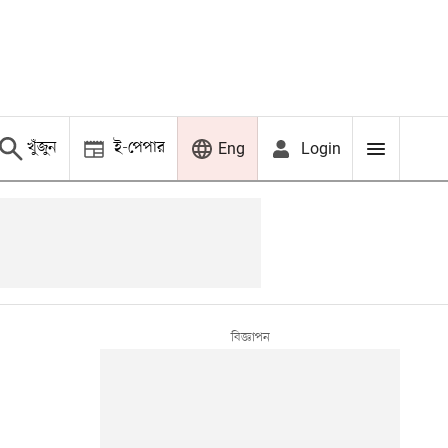
খুঁজুন
ই-পেপার
Login
Eng