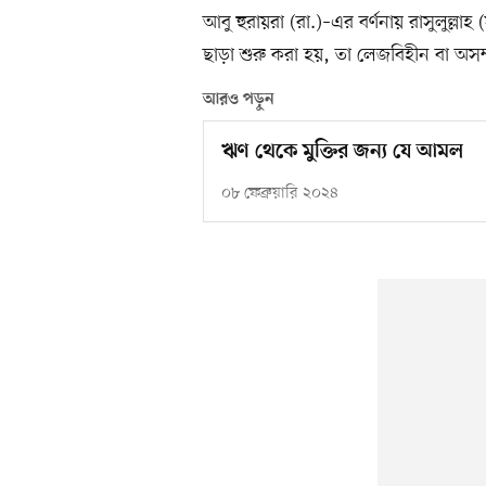
আবু হুরায়রা (রা.)–এর বর্ণনায় রাসুলুল্লা
ছাড়া শুরু করা হয়, তা লেজবিহীন বা অসম
আরও পড়ুন
ঋণ থেকে মুক্তির জন্য যে আমল
০৮ ফেব্রুয়ারি ২০২৪