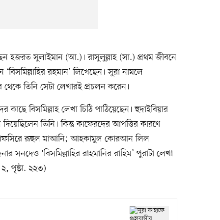
ছেন হজরত সুলাইমান (আ.)। রাসুলুল্লাহ (সা.) প্রথম জীবনে
িন ‘বিসমিল্লাহির রহমান’ লিখেছেন। সুরা নামলে
র পর থেকে তিনি সেটা লেখারই প্রচলন করেন।
ের কাছে বিসমিল্লাহ লেখা চিঠি পাঠিয়েছেন। হুদাইবিয়ার
শ দিয়েছিলেন তিনি। কিন্তু কাফেরদের আপত্তির কারণে
য়। (তাফসিরে রূহুল মাআনি; আহকামুল কোরআন লিল
দিনার সনদেও ‘বিসমিল্লাহির রাহমানির রাহিম’ পুরাটা লেখা
, পৃষ্ঠা. ২২৩)