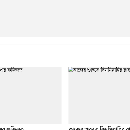
হ এর ফজিলত
কাজের শুরুতে বিসমিল্লাহির র