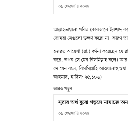
০৯ ফেব্রুয়ারি ২০২৪
আল্লাহতায়ালা পবিত্র কোরআনে ইরশাদ কর
তোমরা সেগুলো ভক্ষণ করো না। কারণ ত
হজরত আয়েশা (রা.) বর্ণনা করেছেন যে রা
করে, তখন সে যেন বিসমিল্লাহ বলে। আর য
সে যেন বলে, বিসমিল্লাহি আওয়ালাহু ওয়
আহমাদ, হাদিস: ২৫,১০৬)
আরও পড়ুন
সুরার অর্থ বুঝে পড়লে নামাজে অন্
০৯ ফেব্রুয়ারি ২০২৪