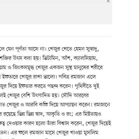
 যেন পূর্ণতা আসে না। খেজুর খেতে যেমন সুস্বাদু,
 শক্তির উৎস বলা হয়। ভিটামিন, আঁশ, ক্যালসিয়াম,
়াম ও জিংকসমৃদ্ধ খেজুর একজন সুস্থ মানুষের শরীরে
 ইফতারে খেজুর রাখা ভালো। পবিত্র রমজান এলে
ুর দিয়ে ইফতার করতে পছন্দ করেন। পৃথিবীতে দুই
চলেই খেজুর বেশি উৎপাদিত হয়। সৌদি আরবের
রধানত খেজুর ও আরবি কফি দিয়ে আপ্যায়ন করেন। রমজানে
য়েছে ভিন্ন ভিন্ন স্বাদ, আকৃতি ও রং; এর মিষ্টতায়ও
ুত্ব দেওয়ার কারণ হলো তাঁরা বিশ্বাস করেন, খেজুর দিয়েই
রতেন। এর ফলে রমজান মাসে খেজুর খাওয়া মুসলিম