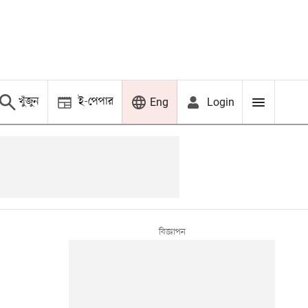
খুঁজুন
ই-পেপার
Login
Eng