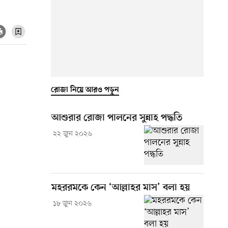
রোজা নিয়ে আরও পড়ুন
আশুরার রোজা পালনের সুন্নাহ পদ্ধতি
২২ জুন ২০২৬
মহররমকে কেন ‘আল্লাহর মাস’ বলা হয়
১৮ জুন ২০২৬