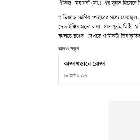
ঐতিহ্য। মহানবী (সা.)-এর সুন্নত হিসেবে
অভিজাত শ্রেণির খেজুরের মধ্যে মেডজুল
দেড় ইঞ্চির মতো লম্বা, স্বাদ খুবই মিষ্টি
কালচে রঙের। দেখতে খানিকটা ডিম্বাকৃতি
আরও পড়ুন
কাজাখস্তানে রোজা
১৫ মার্চ ২০২৪