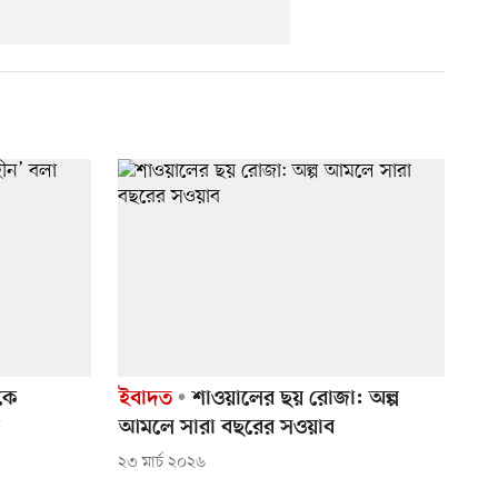
কে
ইবাদত
শাওয়ালের ছয় রোজা: অল্প
আমলে সারা বছরের সওয়াব
২৩ মার্চ ২০২৬