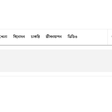
খেলা
বিনোদন
চাকরি
জীবনযাপন
ভিডিও