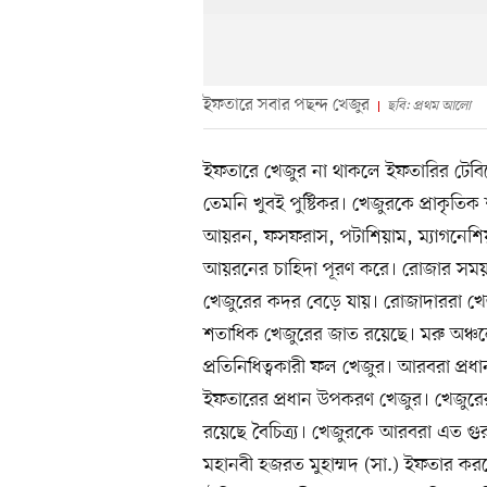
ইফতারে সবার পছন্দ খেজুর
ছবি: প্রথম আলো
ইফতারে খেজুর না থাকলে ইফতারির টেবিলে
তেমনি খুবই পুষ্টিকর। খেজুরকে প্রাকৃতিক
আয়রন, ফসফরাস, পটাশিয়াম, ম্যাগনেশিয
আয়রনের চাহিদা পূরণ করে। রোজার সময়
খেজুরের কদর বেড়ে যায়। রোজাদাররা খেজ
শতাধিক খেজুরের জাত রয়েছে। মরু অঞ্
প্রতিনিধিত্বকারী ফল খেজুর। আরবরা প্
ইফতারের প্রধান উপকরণ খেজুর। খেজুরের র
রয়েছে বৈচিত্র্য। খেজুরকে আরবরা এত গুর
মহানবী হজরত মুহাম্মদ (সা.) ইফতার ক