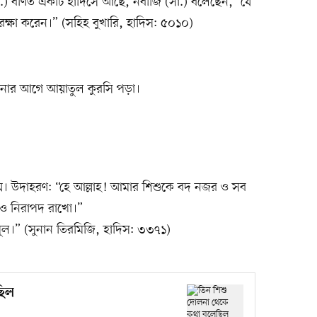
(রা.) বর্ণিত একটি হাদিসে আছে, নবীজি (সা.) বলেছেন, “যে
হ রক্ষা করেন।” (সহিহ বুখারি, হাদিস: ৫০১০)
ুমানোর আগে আয়াতুল কুরসি পড়া।
ায়। উদাহরণ: “হে আল্লাহ! আমার শিশুকে বদ নজর ও সব
থ ও নিরাপদ রাখো।”
মূল।” (সুনান তিরমিজি, হাদিস: ৩৩৭১)
ছিল