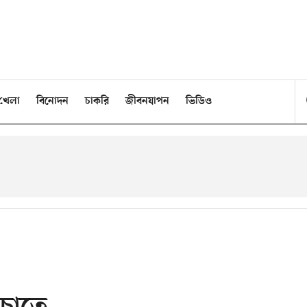
খেলা
বিনোদন
চাকরি
জীবনযাপন
ভিডিও