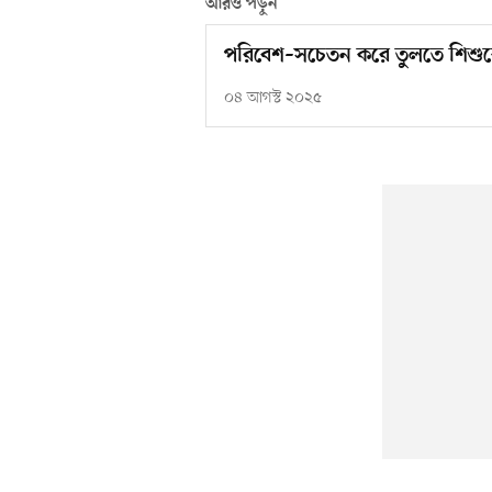
আরও পড়ুন
পরিবেশ–সচেতন করে তুলতে শিশুকে
০৪ আগস্ট ২০২৫