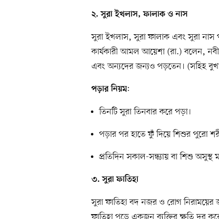
২. সুরা ইখলাস, ফালাক ও নাস
সুরা ইখলাস, সুরা ফালাক এবং সুরা নাস 
কার্যকারী আমল আয়েশা (রা.) বলেন, নবীজ
এবং অন্যদের জন্যও পড়তেন। (সহিহ বুখ
:
পড়ার নিয়ম
তিনটি সুরা তিনবার করে পড়া।
পড়ার পর হাতে ফুঁ দিয়ে শিশুর পুরো শর
প্রতিদিন সকাল-সন্ধ্যায় বা শিশু অসুস্থ
৩. সুরা ফাতিহা
সুরা ফাতিহা বদ নজর ও রোগ নিরাময়ের জ
ফাতিহা পড়ে একজন ব্যক্তির ক্ষতি দূর