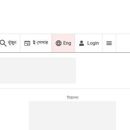
খুঁজুন
ই-পেপার
Login
Eng