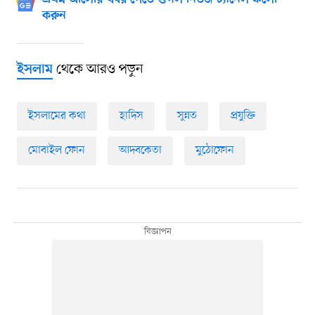
প্রথম আলোর খবর পেতে গুগল নিউজ চ্যানেল ফলো
করুন
থেকে আরও পড়ুন
ইসলাম
ইসলামের কথা
হাদিস
সুন্নত
প্রযুক্তি
মোবাইল ফোন
আদবকেতা
মুঠোফোন