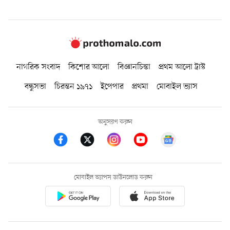
নাগরিক সংবাদ
কিশোর আলো
বিজ্ঞানচিন্তা
প্রথম আলো ট্রাস্ট
বন্ধুসভা
চিরন্তন ১৯৭১
ইপেপার
প্রথমা
মোবাইল ভ্যাস
অনুসরণ করুন
মোবাইল অ্যাপস ডাউনলোড করুন