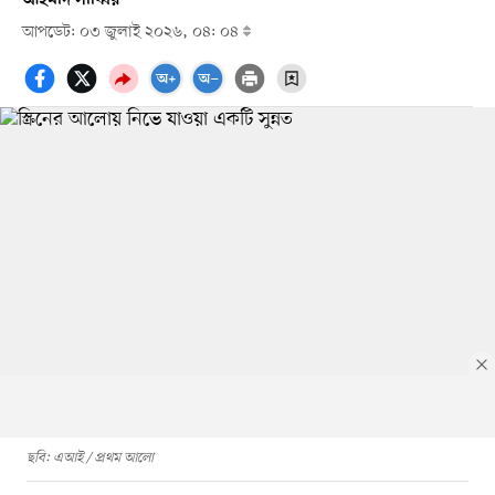
আপডেট: ০৩ জুলাই ২০২৬, ০৪: ০৪
ছবি: এআই / প্রথম আলো