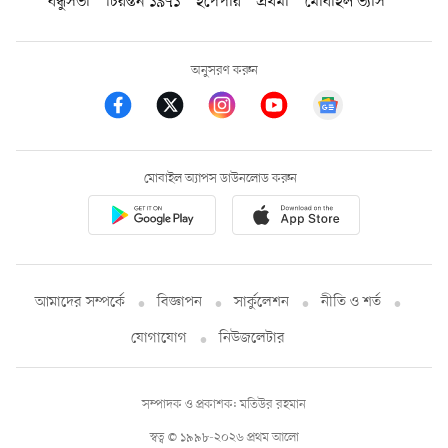
বন্ধুসভা
চিরন্তন ১৯৭১
ইপেপার
প্রথমা
মোবাইল ভ্যাস
অনুসরণ করুন
মোবাইল অ্যাপস ডাউনলোড করুন
আমাদের সম্পর্কে
বিজ্ঞাপন
সার্কুলেশন
নীতি ও শর্ত
যোগাযোগ
নিউজলেটার
সম্পাদক ও প্রকাশক: মতিউর রহমান
স্বত্ব © ১৯৯৮-২০২৬ প্রথম আলো