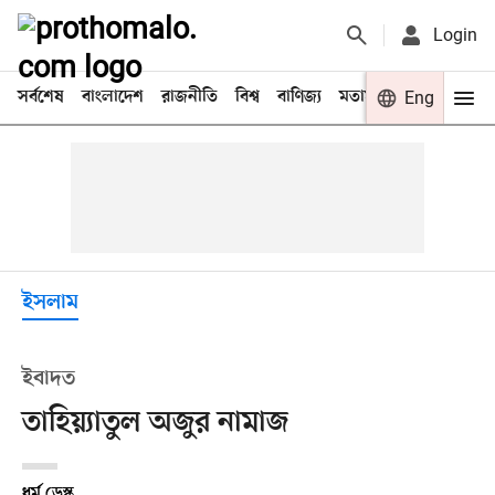
Login
সর্বশেষ
বাংলাদেশ
রাজনীতি
বিশ্ব
বাণিজ্য
মতামত
খেলা
Eng
বিনো
ইসলাম
ইবাদত
তাহিয়্যাতুল অজুর নামাজ
ধর্ম ডেস্ক