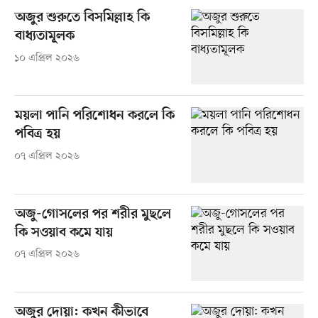
অজুর শুরুতে বিসমিল্লাহ কি
বাধ্যতামূলক
১০ এপ্রিল ২০২৬
ময়লা পানি পরিশোধন করলে কি
পবিত্র হয়
০৭ এপ্রিল ২০২৬
অজু-গোসলের পর শরীর মুছলে
কি সওয়াব কমে যায়
০৭ এপ্রিল ২০২৬
অজুর দোয়া: কখন কীভাবে