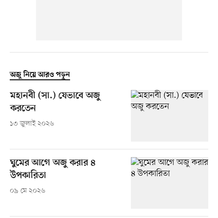
অজু নিয়ে আরও পড়ুন
মহানবী (সা.) যেভাবে অজু
করতেন
১৩ জুলাই ২০২৬
ঘুমের আগে অজু করার ৪
উপকারিতা
০৯ মে ২০২৬