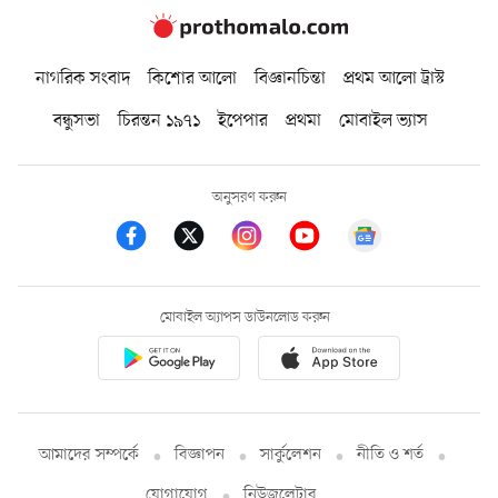
নাগরিক সংবাদ
কিশোর আলো
বিজ্ঞানচিন্তা
প্রথম আলো ট্রাস্ট
বন্ধুসভা
চিরন্তন ১৯৭১
ইপেপার
প্রথমা
মোবাইল ভ্যাস
অনুসরণ করুন
মোবাইল অ্যাপস ডাউনলোড করুন
আমাদের সম্পর্কে
বিজ্ঞাপন
সার্কুলেশন
নীতি ও শর্ত
যোগাযোগ
নিউজলেটার