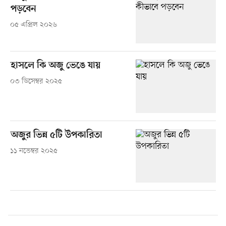
পড়বেন
০৫ এপ্রিল ২০২৬
হাসলে কি অজু ভেঙে যায়
০৩ ডিসেম্বর ২০২৫
অজুর ভিন্ন ৫টি উপকারিতা
১১ নভেম্বর ২০২৫