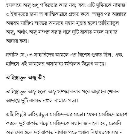
ইসলামে অজু শুধু পবিত্রতার কাজ নয়; বরং এটি মুমিনকে নামাজ
ও ইবাদতের জন্য আধ্যাত্মিকভাবে প্রস্তুত করে। অজুর পর আল্লাহর
অন্তরঙ্গ সান্নিধ্য লাভের অন্যতম মহান সুন্নাহ হলো তাহিয়্যাতুল
অজু, অর্থাৎ অজু সম্পন্ন করার পরে দুটি রাকাত নফল নামাজ
আদায় করা।
নবীজি (স.) ও সাহাবিদের আমলে এর বিশেষ গুরুত্ব ছিল, এবং
হাদিসে এই আমলের অসামান্য ফজিলত উল্লেখ আছে।
তাহিয়্যাতুল অজু কী?
তাহিয়্যাতুল অজু হলো অজু সম্পন্ন করার পরে আল্লাহর শোকর
আদায়ে দুটি রাকাত নফল নামাজ পড়া।
এটি কিছুটা তাহিয়্যাতুল মসজিদ-এর মতো। যেমন মসজিদে প্রবেশ
করলে দুই রাকাত পড়ে মসজিদকে সম্মান জানানো হয়, তেমনি
অজু শেষ হলে দুই রাকাত নামাজ পড়ে অজুর নিয়ামতকে সম্মান