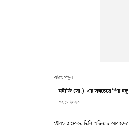
আরও পড়ুন
নবীজি (সা.)–এর সবচেয়ে প্রিয় বন্ধু
০২ মে ২০২৩
যৌবনের শুরুতে তিনি অভিজাত আরবদের মতো য