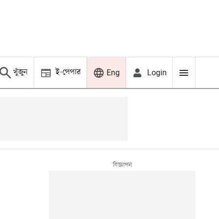
খুঁজুন
ই-পেপার
Login
Eng