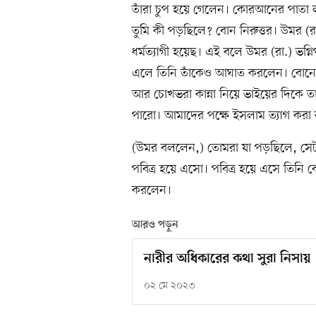
তাঁরা চুপ হয়ে গেলেন। কোরআনের পাতা 
তুমি কী পড়ছিলে? বোন নিরুত্তর। উমর
ধর্মত্যাগী হয়েছ। এই বলে উমর (রা.) ভগ্ন
এলে তিনি তাঁকেও আঘাত করলেন। বোনের দে
আর চোখভরা কান্না নিয়ে ভাইয়ের দিকে ত
পারো। আমাদের পক্ষে ইসলাম ত্যাগ করা 
(উমর বললেন,) তোমরা যা পড়ছিলে, সে
পবিত্র হয়ে এসো। পবিত্র হয়ে এসে তিনি ব
করলেন।
আরও পড়ুন
নারীর অধিকারের কথা সুরা নিসায়
০২ মে ২০২৩