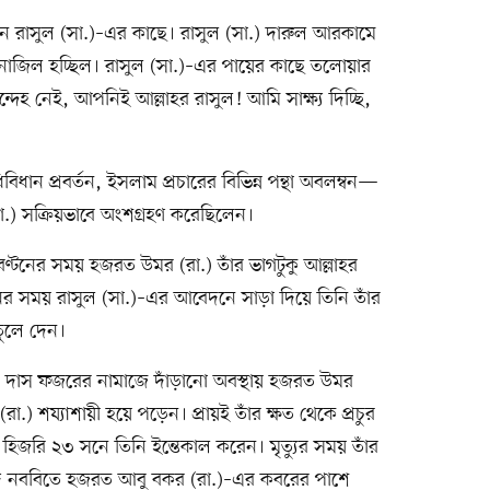
ন রাসুল (সা.)–এর কাছে। রাসুল (সা.) দারুল আরকামে
াজিল হচ্ছিল। রাসুল (সা.)–এর পায়ের কাছে তলোয়ার
হ নেই, আপনিই আল্লাহর রাসুল! আমি সাক্ষ্য দিচ্ছি,
িবিধান প্রবর্তন, ইসলাম প্রচারের বিভিন্ন পন্থা অবলম্বন—
.) সক্রিয়ভাবে অংশগ্রহণ করেছিলেন।
বণ্টনের সময় হজরত উমর (রা.) তাঁর ভাগটুকু আল্লাহর
র সময় রাসুল (সা.)–এর আবেদনে সাড়া দিয়ে তিনি তাঁর
তুলে দেন।
 দাস ফজরের নামাজে দাঁড়ানো অবস্থায় হজরত উমর
 শয্যাশায়ী হয়ে পড়েন। প্রায়ই তাঁর ক্ষত থেকে প্রচুর
হিজরি ২৩ সনে তিনি ইন্তেকাল করেন। মৃত্যুর সময় তাঁর
ে নববিতে হজরত আবু বকর (রা.)–এর কবরের পাশে