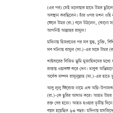
(এর পর) সেই তলোয়ার হাতে উমর ছুটলে
অবস্থান করছিলেন। তাঁর ওপর তখন ওহি ন
ফেলে উমর (রা.) বলে উঠলেন, কোনো সন্দে
আপনিই আল্লাহর রাসুল!
মদিনায় হিজরতের পর সব যুদ্ধ, চুক্তি, বিধ
সব ঘটনায় রাসুল (সা.)–এর সঙ্গে উমর (রা
খাইবারের বিজিত ভূমি মুজাহিদদের মধ্যে 
রাস্তায় ওয়াকফ করে দেন। তাবুক অভিযানে
অর্ধেক সম্পদ রাসুলুল্লাহ (সা.)–এর হাতে 
আবু লুলু ফিরোজ নামে এক অগ্নি–উপাসক
(রা.)–কে ছুরির আঘাত করে। আহত উমর (রা.)
রক্ত বের হতো। আহত হওয়ার তৃতীয় দিনে 
বয়স হয়েছিল ৬৩ বছর। মদিনায় মসজিদ