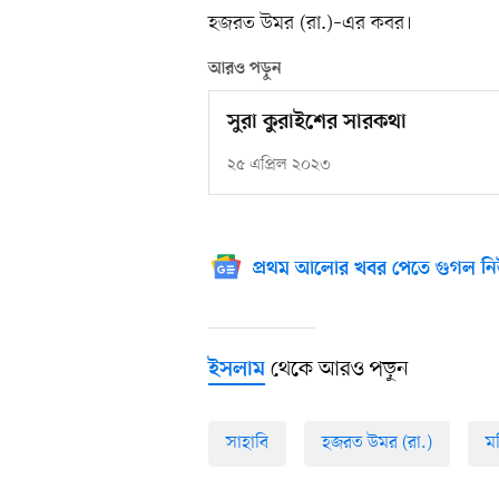
হজরত উমর (রা.)–এর কবর।
আরও পড়ুন
সুরা কুরাইশের সারকথা
২৫ এপ্রিল ২০২৩
প্রথম আলোর খবর পেতে গুগল নি
থেকে আরও পড়ুন
ইসলাম
সাহাবি
হজরত উমর (রা.)
ম