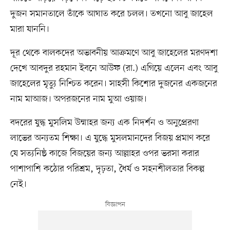
দুজন সমানতালে তাঁকে আঘাত করে চলল। তখনো আবু জাহেল
মারা যাননি।
দূর থেকে বালকদের অভাবনীয় আক্রমণে আবু জাহেলের মরণদশা
দেখে আবদুর রহমান ইবনে আউফ (রা.) এগিয়ে এলেন এবং আবু
জাহেলের মৃত্যু নিশ্চিত করেন। সাহসী কিশোর দুজনের একজনের
নাম মাআজ। অপরজনের নাম মুআ ওয়াজ।
বদরের যুদ্ধ মুসলিম উম্মাহর জন্য এক নিদর্শন ও অনুপ্রেরণা
লাভের অন্যতম শিক্ষা। এ যুদ্ধে মুসলমানদের বিজয় প্রমাণ করে
যে সত্যনিষ্ঠ কাজে বিজয়ের জন্য আল্লাহর ওপর ভরসা করার
পাশাপাশি কঠোর পরিশ্রম, দৃঢ়তা, ধৈর্য ও সহনশীলতার বিকল্প
নেই।