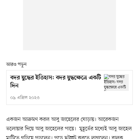
আরও পড়ুন
বদর যুদ্ধের ইতিহাস: বদর যুদ্ধক্ষেত্রে একটি
দিন
০৯ এপ্রিল ২০২৩
একজন আক্রমণ করল আবু জাহেলের ঘোড়ায়। আরেকজন
তলোয়ার দিয়ে আবু জাহেলের পায়ে। মুহূর্তের মধ্যেই আবু জাহেল
মাটিতে গড়িয়ে পড়লেন। পড়ে ছটফট করতে লাগলেন। বালক