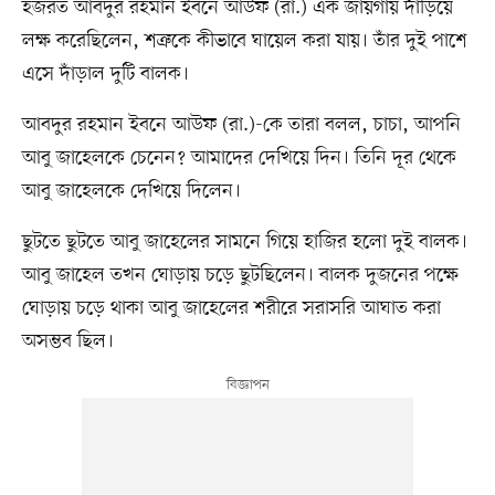
হজরত আবদুর রহমান ইবনে আউফ (রা.) এক জায়গায় দাঁড়িয়ে
লক্ষ করেছিলেন, শত্রুকে কীভাবে ঘায়েল করা যায়। তাঁর দুই পাশে
এসে দাঁড়াল দুটি বালক।
আবদুর রহমান ইবনে আউফ (রা.)-কে তারা বলল, চাচা, আপনি
আবু জাহেলকে চেনেন? আমাদের দেখিয়ে দিন। তিনি দূর থেকে
আবু জাহেলকে দেখিয়ে দিলেন।
ছুটতে ছুটতে আবু জাহেলের সামনে গিয়ে হাজির হলো দুই বালক।
আবু জাহেল তখন ঘোড়ায় চড়ে ছুটছিলেন। বালক দুজনের পক্ষে
ঘোড়ায় চড়ে থাকা আবু জাহেলের শরীরে সরাসরি আঘাত করা
অসম্ভব ছিল।