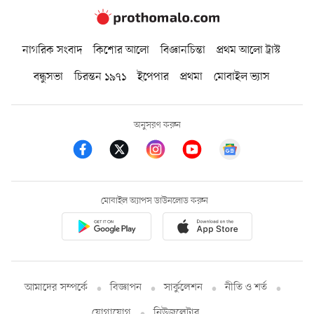
নাগরিক সংবাদ
কিশোর আলো
বিজ্ঞানচিন্তা
প্রথম আলো ট্রাস্ট
বন্ধুসভা
চিরন্তন ১৯৭১
ইপেপার
প্রথমা
মোবাইল ভ্যাস
অনুসরণ করুন
মোবাইল অ্যাপস ডাউনলোড করুন
আমাদের সম্পর্কে
বিজ্ঞাপন
সার্কুলেশন
নীতি ও শর্ত
যোগাযোগ
নিউজলেটার