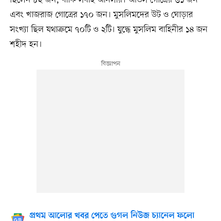
ছিলেন ৮২ জন, বাকি সবাই আনসার। আওস গোত্রের ৬১ জন
এবং খাজরাজ গোত্রের ১৭০ জন। মুসলিমদের উট ও ঘোড়ার
সংখ্যা ছিল যথাক্রমে ৭০টি ও ২টি। যুদ্ধে মুসলিম বাহিনীর ১৪ জন
শহীদ হন।
প্রথম আলোর খবর পেতে গুগল নিউজ চ্যানেল ফলো