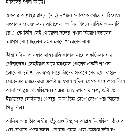
হাদিসের বর্ণনা আছে।
একবার আল্লাহর রাসুল (সা.) দশজন লোককে গোয়েন্দা হিসেবে
সংবাদ সংগ্রহের জন্য পাঠালেন। আসিম ইবনে সাবিত আনসারি
(রা.)–কে তিনি সেই গোয়েন্দা দলের প্রধান নিয়োগ করলেন।
আসিম (রা.) ছিলেন উমর ইবনে খাত্তাবের নানা।
তাঁরা মদিনা ও মক্কার মাঝামাঝি হাদাত নামে একটি জায়গায়
পৌঁছালেন। লেহইয়ান নামে হুযায়েল গোত্রের একটি শাখার
লোকেরা দুই শ তিরন্দাজ নিয়ে তাঁদের সন্ধানে বের হয়। রাসুল
(সা.)–এর গোয়েন্দারা একটা জায়গায় মদিনা থেকে সঙ্গে করে নিয়ে
আসা খেজুর খেয়েছিলেন। শত্রুরা সেই জায়গায় লল, এটা তো
ইয়াস্রিবের (মদিনার) খেজুর। নানা চিহ্ন দেখে দেখে ওরা তাঁদের
পিছু নিল।
আসিম আর তাঁর সঙ্গীরা উঁচু একটি স্থানে আশ্রয় নিয়েছিল। তাঁদের
ওরা দেখতে পেয়ে বলল, তোমরা নেমে এসে স্বেচ্ছায় বন্দী হও।