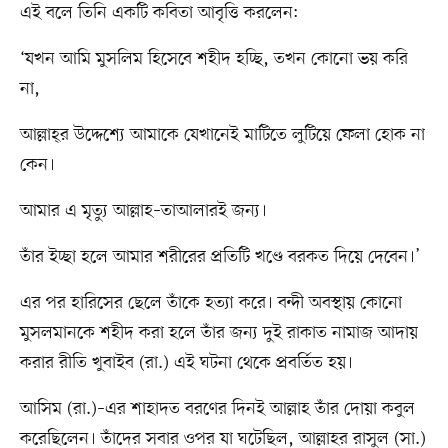
এই বলে তিনি একটি কবিতা আবৃত্তি করলেন:
‘যখন আমি মুসলিম হিসেবে শহীদ হচ্ছি, তখন কোনো ভয় করি
না,
আল্লাহ্‌র উদ্দেশ্যে আমাকে যেখানেই মাটিতে লুটিয়ে ফেলা হোক না
কেন।
আমার এ মৃত্যু আল্লাহ–তাআলারই জন্য।
তাঁর ইচ্ছা হলে আমার শরীরের প্রতিটি খণ্ডে বরকত দিয়ে দেবেন।’
এর পর হারিসের ছেলে তাঁকে হত্যা করে। বন্দী অবস্থায় কোনো
মুসলমানকে শহীদ করা হলে তাঁর জন্য দুই রাকাত নামাজ আদায়
করার রীতি খুবাইব (রা.) এই ঘটনা থেকে প্রবর্তিত হয়।
আসিম (রা.)–এর শাহাদত বরণের দিনই আল্লাহ তাঁর দোয়া কবুল
করেছিলেন। তাঁদের সবার ওপর যা ঘটেছিল, আল্লাহর রাসুল (সা.)