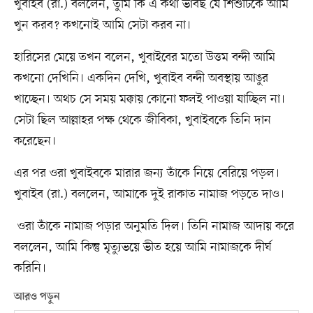
খুবাইব (রা.) বললেন, তুমি কি এ কথা ভাবছ যে শিশুটিকে আমি
খুন করব? কখনোই আমি সেটা করব না।
হারিসের মেয়ে তখন বলেন, খুবাইবের মতো উত্তম বন্দী আমি
কখনো দেখিনি। একদিন দেখি, খুবাইব বন্দী অবস্থায় আঙুর
খাচ্ছেন। অথচ সে সময় মক্কায় কোনো ফলই পাওয়া যাচ্ছিল না।
সেটা ছিল আল্লাহর পক্ষ থেকে জীবিকা, খুবাইবকে তিনি দান
করেছেন।
এর পর ওরা খুবাইবকে মারার জন্য তাঁকে নিয়ে বেরিয়ে পড়ল।
খুবাইব (রা.) বললেন, আমাকে দুই রাকাত নামাজ পড়তে দাও।
ওরা তাঁকে নামাজ পড়ার অনুমতি দিল। তিনি নামাজ আদায় করে
বললেন, আমি কিন্তু মৃত্যুভয়ে ভীত হয়ে আমি নামাজকে দীর্ঘ
করিনি।
আরও পড়ুন