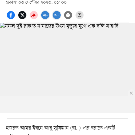
প্রকাশ: ০৩ সেপ্টেম্বর ২০২৩, ০১: ০০
হজরত আমর ইবনে আবু সুফিয়ান (রা. )–এর বরাতে একটি