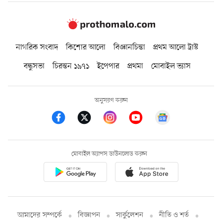
নাগরিক সংবাদ
কিশোর আলো
বিজ্ঞানচিন্তা
প্রথম আলো ট্রাস্ট
বন্ধুসভা
চিরন্তন ১৯৭১
ইপেপার
প্রথমা
মোবাইল ভ্যাস
অনুসরণ করুন
মোবাইল অ্যাপস ডাউনলোড করুন
আমাদের সম্পর্কে
বিজ্ঞাপন
সার্কুলেশন
নীতি ও শর্ত