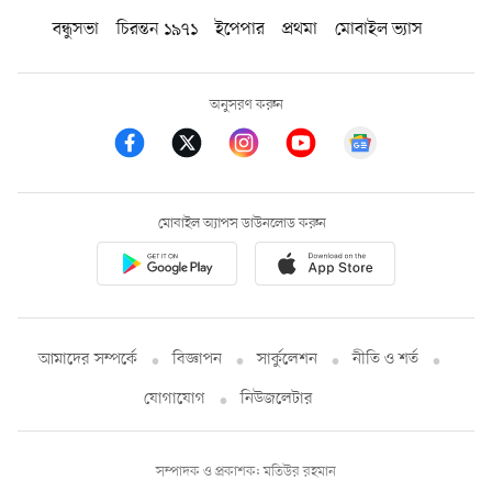
বন্ধুসভা
চিরন্তন ১৯৭১
ইপেপার
প্রথমা
মোবাইল ভ্যাস
অনুসরণ করুন
মোবাইল অ্যাপস ডাউনলোড করুন
আমাদের সম্পর্কে
বিজ্ঞাপন
সার্কুলেশন
নীতি ও শর্ত
যোগাযোগ
নিউজলেটার
সম্পাদক ও প্রকাশক: মতিউর রহমান