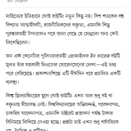
ছবি : পেক্সেলস
সাহিত্যের ইতিহাসে ঘোস্ট রাইটিং নতুন কিছু নয়। বিশ শতকের বহু
বিখ্যাত আত্মজীবনী, রাজনীতিকদের বক্তৃতা, এমনকি কিছু
পুরস্কারজয়ী উপন্যাসও পরে জানা গেছে যে সেগুলো অন্য কেউ
লিখেছিলেন।
জন এফ কেনেডির পুলিৎজারজয়ী
প্রোফাইলস ইন কারেজ
বইটি
মূলত তাঁর সহকারী থিওডোর সোরেনসেনের লেখা—এই তথ্য
পরে বেরিয়েছে। প্রকাশনাশিল্পে এটি দীর্ঘদিন ধরে প্রচলিত একটি
ব্যবস্থা।
কিন্তু ফ্রিল্যান্সিংয়ের যুগে ঘোস্ট রাইটিং এখন আর শুধু বই বা
বক্তৃতায় সীমাবদ্ধ নেই। বিশ্ববিদ্যালয়ের অভিসন্দর্ভ, গবেষণাপত্র,
চাকরির আবেদনপত্র, এমনকি ডক্টরেট প্রস্তাবনা পর্যন্ত টাকার
বিনিময়ে লিখিয়ে নেওয়া হচ্ছে। প্রশ্নটা তাই এখন শুধু বাণিজ্যিক
নয়, নৈতিক ও ধর্মীয়ও।