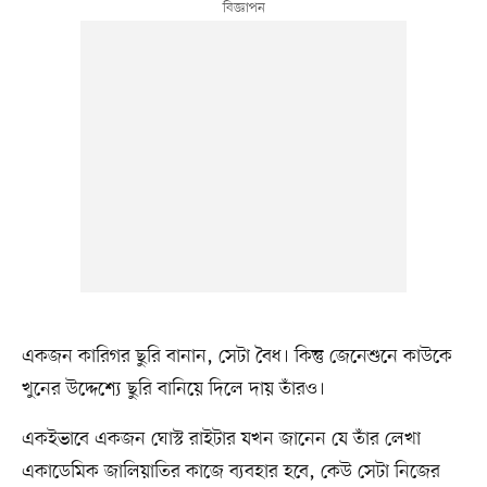
একজন কারিগর ছুরি বানান, সেটা বৈধ। কিন্তু জেনেশুনে কাউকে
খুনের উদ্দেশ্যে ছুরি বানিয়ে দিলে দায় তাঁরও।
একইভাবে একজন ঘোস্ট রাইটার যখন জানেন যে তাঁর লেখা
একাডেমিক জালিয়াতির কাজে ব্যবহার হবে, কেউ সেটা নিজের