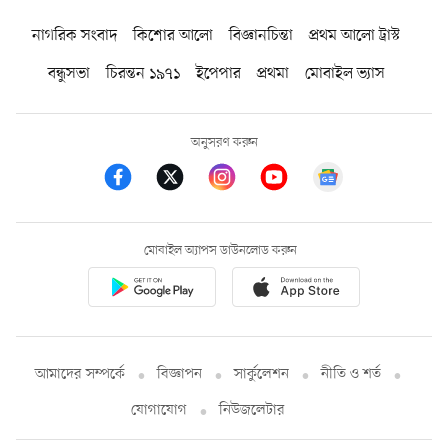
নাগরিক সংবাদ
কিশোর আলো
বিজ্ঞানচিন্তা
প্রথম আলো ট্রাস্ট
বন্ধুসভা
চিরন্তন ১৯৭১
ইপেপার
প্রথমা
মোবাইল ভ্যাস
অনুসরণ করুন
মোবাইল অ্যাপস ডাউনলোড করুন
আমাদের সম্পর্কে
বিজ্ঞাপন
সার্কুলেশন
নীতি ও শর্ত
যোগাযোগ
নিউজলেটার