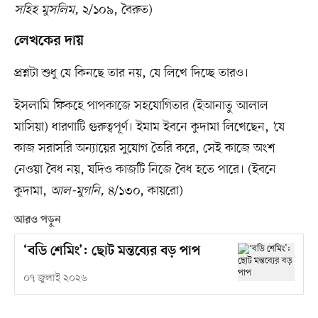
সহিহ মুসলিম,
২/১০৯, বৈরুত)
লেখকের দায়
প্রশ্নটা শুধু যে কিনছে তার নয়, যে লিখে দিচ্ছে তারও।
ইসলামি ফিকহে পাপকাজে সহযোগিতার (ইআনাতু আলাল
মাসিয়া) ধারণাটি গুরুত্বপূর্ণ। ইমাম ইবনে কুদামা লিখেছেন, ‘যে
কাজ সরাসরি অন্যায়ের সুযোগ তৈরি করে, সেই কাজে অংশ
নেওয়া বৈধ নয়, যদিও কাজটি নিজে বৈধ হতে পারে। (ইবনে
কুদামা,
আল-মুগনি,
৪/১৩০, কায়রো)
আরও পড়ুন
‘বডি শেমিং’: ছোট মন্তব্যের বড় পাপ
০৭ জুলাই ২০২৬