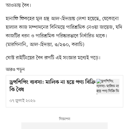
আওতায় বৈধ।
হানাফি ফিকহের মূল গ্রন্থ
আল-হিদায়া
য় লেখা হয়েছে, যেকোনো
হালাল কাজ সম্পাদনের বিনিময়ে পারিশ্রমিক নেওয়া জায়েজ, যদি
কাজটির ধরন ও পারিশ্রমিক পরিষ্কারভাবে নির্ধারিত থাকে।
(মারগিনানি,
আল-হিদায়া,
৩/২৩০, করাচি)
ঘোস্ট রাইটিংয়ের বৈধ রূপটি এই সংজ্ঞার মধ্যেই পড়ে।
আরও পড়ুন
ড্রপশিপিং ব্যবসা: মালিক না হয়ে পণ্য বিক্রি
কি বৈধ
০৭ জুলাই ২০২৬