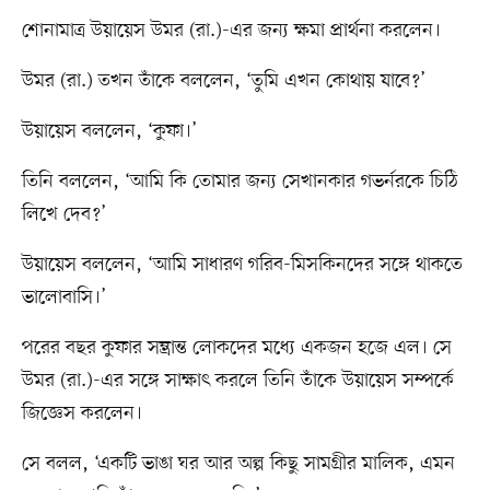
শোনামাত্র উয়ায়েস উমর (রা.)-এর জন্য ক্ষমা প্রার্থনা করলেন।
উমর (রা.) তখন তাঁকে বললেন, ‘তুমি এখন কোথায় যাবে?’
উয়ায়েস বললেন, ‘কুফা।’
তিনি বললেন, ‘আমি কি তোমার জন্য সেখানকার গভর্নরকে চিঠি
লিখে দেব?’
উয়ায়েস বললেন, ‘আমি সাধারণ গরিব-মিসকিনদের সঙ্গে থাকতে
ভালোবাসি।’
পরের বছর কুফার সম্ভ্রান্ত লোকদের মধ্যে একজন হজে এল। সে
উমর (রা.)-এর সঙ্গে সাক্ষাৎ করলে তিনি তাঁকে উয়ায়েস সম্পর্কে
জিজ্ঞেস করলেন।
সে বলল, ‘একটি ভাঙা ঘর আর অল্প কিছু সামগ্রীর মালিক, এমন