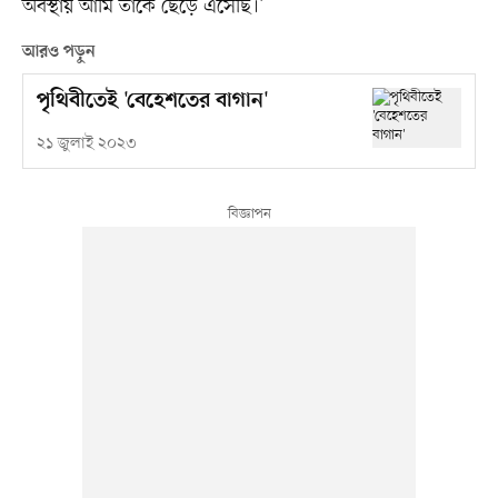
অবস্থায় আমি তাঁকে ছেড়ে এসেছি।’
আরও পড়ুন
পৃথিবীতেই 'বেহেশতের বাগান'
২১ জুলাই ২০২৩