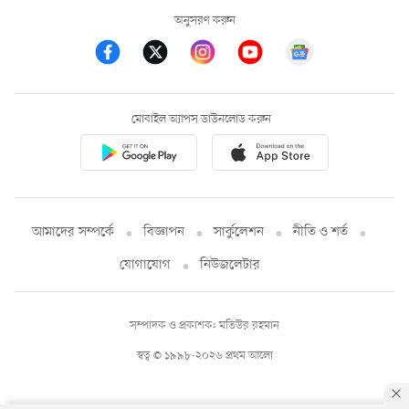
অনুসরণ করুন
মোবাইল অ্যাপস ডাউনলোড করুন
আমাদের সম্পর্কে
বিজ্ঞাপন
সার্কুলেশন
নীতি ও শর্ত
যোগাযোগ
নিউজলেটার
সম্পাদক ও প্রকাশক: মতিউর রহমান
স্বত্ব © ১৯৯৮-২০২৬ প্রথম আলো