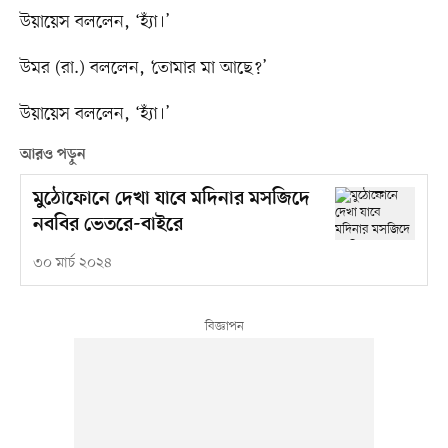
উয়ায়েস বললেন, ‘হ্যাঁ।’
উমর (রা.) বললেন, ‘তোমার মা আছে?’
উয়ায়েস বললেন, ‘হ্যাঁ।’
আরও পড়ুন
মুঠোফোনে দেখা যাবে মদিনার মসজিদে
নববির ভেতরে-বাইরে
৩০ মার্চ ২০২৪