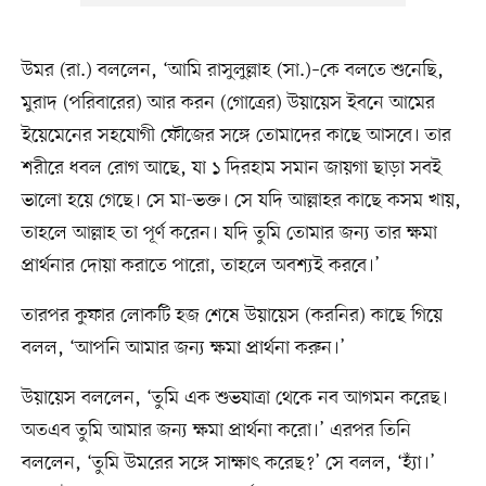
উমর (রা.) বললেন, ‘আমি রাসুলুল্লাহ (সা.)–কে বলতে শুনেছি,
মুরাদ (পরিবারের) আর করন (গোত্রের) উয়ায়েস ইবনে আমের
ইয়েমেনের সহযোগী ফৌজের সঙ্গে তোমাদের কাছে আসবে। তার
শরীরে ধবল রোগ আছে, যা ১ দিরহাম সমান জায়গা ছাড়া সবই
ভালো হয়ে গেছে। সে মা-ভক্ত। সে যদি আল্লাহর কাছে কসম খায়,
তাহলে আল্লাহ তা পূর্ণ করেন। যদি তুমি তোমার জন্য তার ক্ষমা
প্রার্থনার দোয়া করাতে পারো, তাহলে অবশ্যই করবে।’
তারপর কুফার লোকটি হজ শেষে উয়ায়েস (করনির) কাছে গিয়ে
বলল, ‘আপনি আমার জন্য ক্ষমা প্রার্থনা করুন।’
উয়ায়েস বললেন, ‘তুমি এক শুভযাত্রা থেকে নব আগমন করেছ।
অতএব তুমি আমার জন্য ক্ষমা প্রার্থনা করো।’ এরপর তিনি
বললেন, ‘তুমি উমরের সঙ্গে সাক্ষাৎ করেছ?’ সে বলল, ‘হ্যাঁ।’