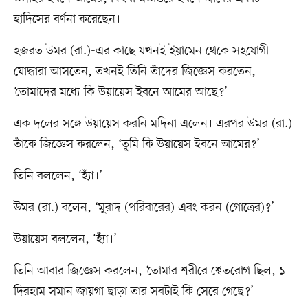
হাদিসের বর্ণনা করেছেন।
হজরত উমর (রা.)-এর কাছে যখনই ইয়ামেন থেকে সহযোগী
যোদ্ধারা আসতেন, তখনই তিনি তাঁদের জিজ্ঞেস করতেন,
‘তোমাদের মধ্যে কি উয়ায়েস ইবনে আমের আছে?’
এক দলের সঙ্গে উয়ায়েস করনি মদিনা এলেন। এরপর উমর (রা.)
তাঁকে জিজ্ঞেস করলেন, ‘তুমি কি উয়ায়েস ইবনে আমের?’
তিনি বললেন, ‘হ্যাঁ।’
উমর (রা.) বলেন, ‘মুরাদ (পরিবারের) এবং করন (গোত্রের)?’
উয়ায়েস বললেন, ‘হ্যাঁ।’
তিনি আবার জিজ্ঞেস করলেন, ‘তোমার শরীরে শ্বেতরোগ ছিল, ১
দিরহাম সমান জায়গা ছাড়া তার সবটাই কি সেরে গেছে?’