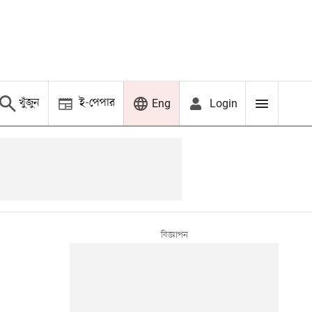
খুঁজুন
ই-পেপার
Login
Eng