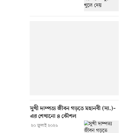
সুখী দাম্পত্য জীবন গড়তে মহানবী (সা.)–
এর শেখানো ৪ কৌশল
২০ জুলাই ২০২৬