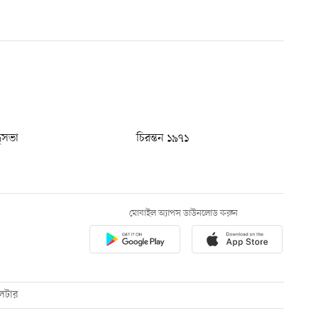
ধুসভা
চিরন্তন ১৯৭১
মোবাইল অ্যাপস ডাউনলোড করুন
েটার