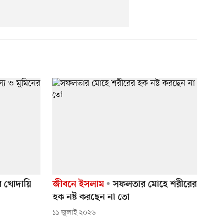
ির খোদায়ি
জীবনে ইসলাম
সফলতার মোহে শরীরের
হক নষ্ট করছেন না তো
১১ জুলাই ২০২৬