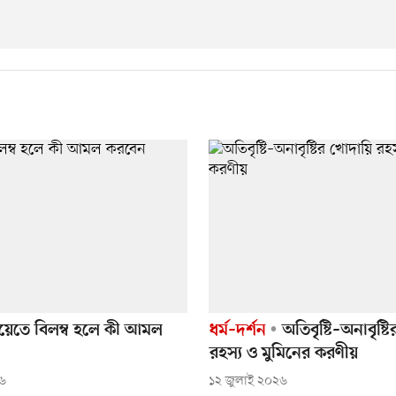
য়েতে বিলম্ব হলে কী আমল
ধর্ম–দর্শন
অতিবৃষ্টি–অনাবৃষ্ট
রহস্য ও মুমিনের করণীয়
২৬
১২ জুলাই ২০২৬