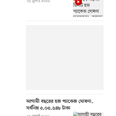
২১ জুলাই ২০২৬
আগামী বছরের হজ প্যাকেজ ঘোষণা,
সর্বনিম্ন ৫,০৫,৬৪৮ টাকা