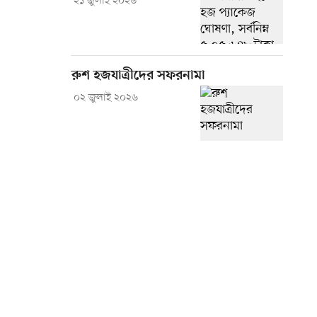
২১ জুলাই ২০২৬
রুশ হজযাত্রীদের সফরনামা
০২ জুলাই ২০২৬