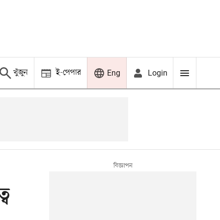
খুঁজুন
ই-পেপার
Login
Eng
্ব