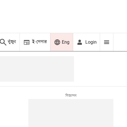
খুঁজুন
ই-পেপার
Login
Eng