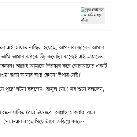
রাতের এই আয়াত নাজিল হয়েছে, আপনারা জানেন আমার
চেয়ে আমি আমার কণ্ঠকে উঁচু করেছি। কাজেই এই আয়াতের
মের একজন। আল্লাহ আমাকে তিরস্কার করে কোরআনের একটি
যাওয়া ছাড়া আমার আর কোনো উপায় নেই।’
এসে পুরো ঘটনা বললেন। রাসুল (সা.) সব শুনে বললেন,
শুনে সাবিত (রা.) উচ্চস্বরে ‘আল্লাহু আকবার’ বলে
(সা.)–এর কাছে গিয়ে তাঁকে জড়িয়ে ধরলেন।