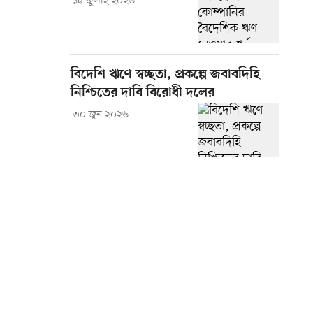
১৫ জুলাই ২০২৬
বিদেশি ঋণে স্বচ্ছতা, প্রকল্পে জবাবদিহি
নিশ্চিতের দাবি বিরোধী দলের
৩০ জুন ২০২৬