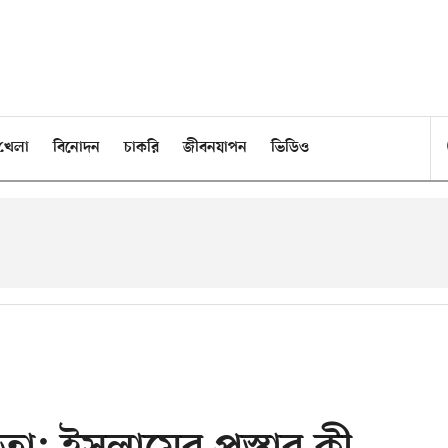
খেলা
বিনোদন
চাকরি
জীবনযাপন
ভিডিও