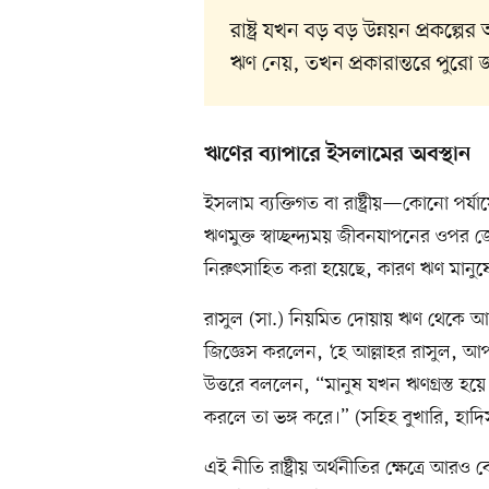
রাষ্ট্র যখন বড় বড় উন্নয়ন প্রকল্পে
ঋণ নেয়, তখন প্রকারান্তরে পুরো
ঋণের ব্যাপারে ইসলামের অবস্থান
ইসলাম ব্যক্তিগত বা রাষ্ট্রীয়—কোনো পর্
ঋণমুক্ত স্বাচ্ছন্দ্যময় জীবনযাপনের ওপর
নিরুৎসাহিত করা হয়েছে, কারণ ঋণ মানুষে
রাসুল (সা.) নিয়মিত দোয়ায় ঋণ থেকে আল্
জিজ্ঞেস করলেন, ‘হে আল্লাহর রাসুল, আপ
উত্তরে বললেন, “মানুষ যখন ঋণগ্রস্ত হ
করলে তা ভঙ্গ করে।” (সহিহ বুখারি, হাদ
এই নীতি রাষ্ট্রীয় অর্থনীতির ক্ষেত্রে আরও 