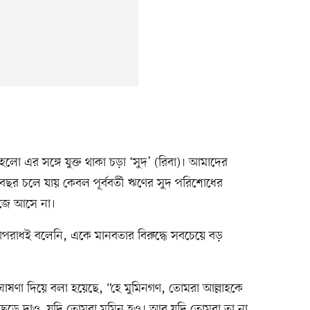
ো এর সঙ্গে যুক্ত থাকা চড়া ‘সুদ’ (রিবা)। আমাদের
বছর চলে যায় কেবল পূর্ববর্তী ঋণের সুদ পরিশোধের
জে আসে না।
রাধই বলেনি, একে মানবতার বিরুদ্ধে সবচেয়ে বড়
 ঘোষণা দিয়ে বলা হয়েছে, “হে মুমিনগণ, তোমরা আল্লাহকে
েড়ে দাও, যদি তোমরা মুমিন হও। আর যদি তোমরা তা না