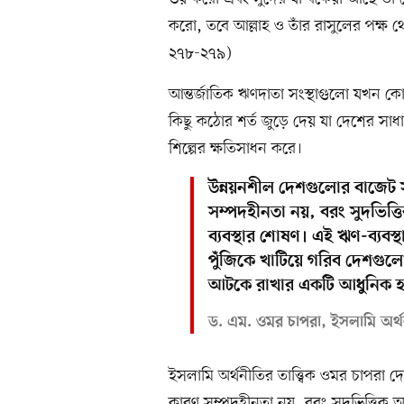
করো, তবে আল্লাহ ও তাঁর রাসুলের পক্ষ থ
২৭৮-২৭৯)
আন্তর্জাতিক ঋণদাতা সংস্থাগুলো যখন 
কিছু কঠোর শর্ত জুড়ে দেয় যা দেশের সা
শিল্পের ক্ষতিসাধন করে।
উন্নয়নশীল দেশগুলোর বাজেট 
সম্পদহীনতা নয়, বরং সুদভিত্তি
ব্যবস্থার শোষণ। এই ঋণ-ব্যবস্থা
পুঁজিকে খাটিয়ে গরিব দেশগু
আটকে রাখার একটি আধুনিক হ
ড. এম. ওমর চাপরা, ইসলামি অর্থ
ইসলামি অর্থনীতির তাত্ত্বিক ওমর চাপরা
কারণ সম্পদহীনতা নয়, বরং সুদভিত্তিক আন্