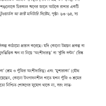
িব দেশগুলোকে চিরকাল ঋণের জালে আটকে রাখার একটি
টুওয়ার্ডস আ জাস্ট মনিটারি সিস্টেম,
পৃষ্ঠা: ৬৩-৬৫, দ্য
িকল্প কাঠামো প্রস্তাব করেছে। যদি কোনো উন্নয়ন প্রকল্প বা
িত্তিক ঋণ না নিয়ে ‘অংশীদারত্ব’ বা ‘ঝুঁকি বণ্টন’ (রিস্ক
বা’ (শ্রম ও পুঁজির অংশীদারিত্ব) এবং ‘মুশারাকা’ (যৌথ
খিয়েছেন, কোনো উৎপাদনশীল খাতে যখন পুঁজি ও শ্রমের
তো নিশ্চিত শোষণের সুযোগ থাকে না, বরং লাভ-