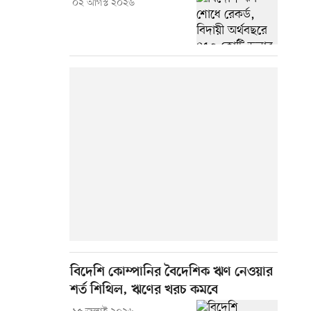
০২ আগস্ট ২০২৬
বিদেশি কোম্পানির বৈদেশিক ঋণ নেওয়ার
শর্ত শিথিল, ঋণের খরচ কমবে