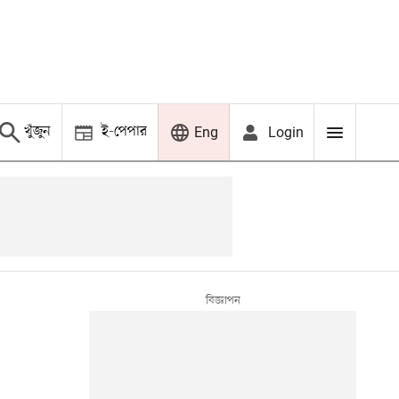
খুঁজুন
ই-পেপার
Login
Eng