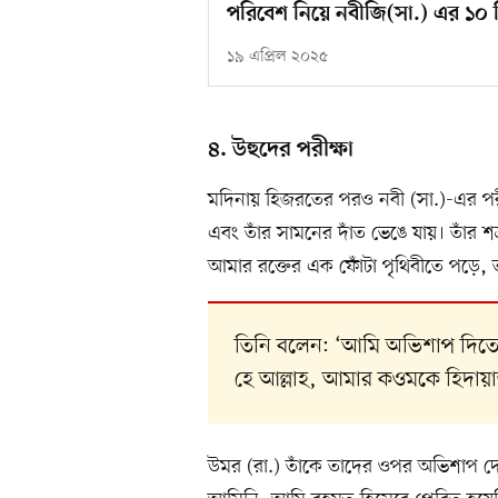
পরিবেশ নিয়ে নবীজি(সা.) এর ১০ শ
১৯ এপ্রিল ২০২৫
৪. উহুদের পরীক্ষা
মদিনায় হিজরতের পরও নবী (সা.)-এর পরীক
এবং তাঁর সামনের দাঁত ভেঙে যায়। তাঁর শ
আমার রক্তের এক ফোঁটা পৃথিবীতে পড়ে, ত
তিনি বলেন: ‘আমি অভিশাপ দিতে 
হে আল্লাহ, আমার কওমকে হিদায়
উমর (রা.) তাঁকে তাদের ওপর অভিশাপ দে