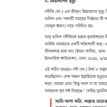
২. প্রিয়জনের মৃত্যু
নবীজি (সা.)-এর জীবনে প্রিয়জনের মৃত্য
তালিব এবং পরবর্তী সময়ের নির্ভরতা স্ত্র
(আমুল হুজন) নামে পরিচিত হয়।
আবু তালিব নবীজিকে মক্কার কুরাইশদের ন
আর্থিক সমর্থনের একটি শক্তিশালী স্তম্ভ। এ
জীবদ্দশায় মারা যান (ইবনে কাসির,
আল-বি
ইসলামিক ফাউন্ডেশন, ঢাকা: ২০১২, ৩/
এই কঠিন সময়েও নবী (সা.) ধৈর্য ও আল্লা
করেছিলেন। শেষ সন্তান ইব্রাহিমের মৃত্যু
করে। আমরা এমন কিছু বলব না যা আমাদের প
আমাদের খুব কষ্ট দিয়েছে।’ (সহিহ মুসল
আমি আশা করি, আল্লাহ তাদের