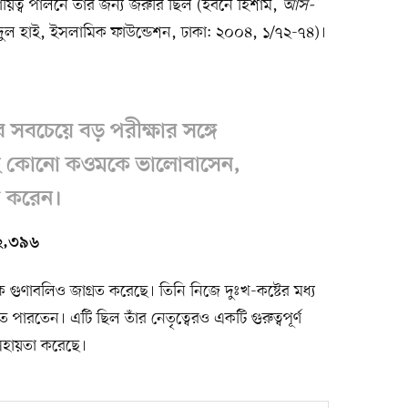
ায়িত্ব পালনে তাঁর জন্য জরুরি ছিল (ইবনে হিশাম,
আস-
বদুল হাই, ইসলামিক ফাউন্ডেশন, ঢাকা: ২০০৪, ১/৭২-৭৪)।
র সবচেয়ে বড় পরীক্ষার সঙ্গে
হ কোনো কওমকে ভালোবাসেন,
ষা করেন।
 ২,৩৯৬
িক গুণাবলিও জাগ্রত করেছে। তিনি নিজে দুঃখ-কষ্টের মধ্য
 পারতেন। এটি ছিল তাঁর নেতৃত্বেরও একটি গুরুত্বপূর্ণ
সহায়তা করেছে।