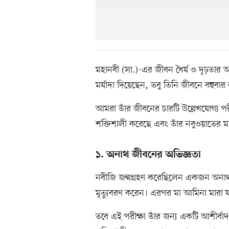
মহানবী (সা.)-এর জীবন ধৈর্য ও দৃঢ়তার অনন্য
মর্যাদা দিয়েছেন, তবু তিনি জীবনে বহুবা
আমরা তাঁর জীবনের চারটি উল্লেখযোগ্য 
শক্তিশালী করেছে এবং তাঁর নবুওয়াতের মহা
১. অনাথ জীবনের অভিজ্ঞতা
নবীজি জন্মগ্রহণ করেছিলেন একজন অনাথ হ
মৃত্যুবরণ করেন। এরপর মা আমিনা মারা য
তবে এই পরীক্ষা তাঁর জন্য একটি আশীর্ব