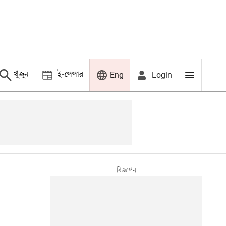
খুঁজুন
ই-পেপার
Login
Eng