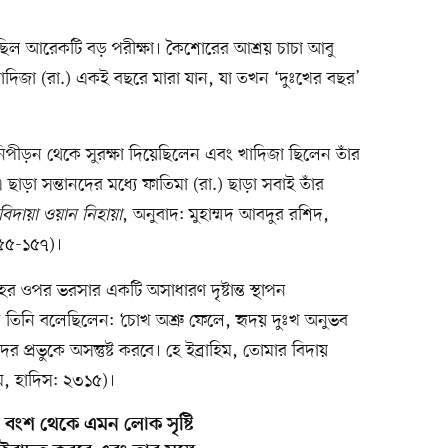
ু ছিল আরেকটি বড় পরীক্ষা। কৈশোরের আশ্রয় চাচা আবু
ী খাদিজা (রা.) একই বছরে মারা যান, যা তখন ‘দুঃখের বছর’
িপীড়ন থেকে সুরক্ষা দিয়েছিলেন এবং খাদিজা ছিলেন তাঁর
 ছাড়া সন্তানদের মধ্যে ফাতিমা (রা.) ছাড়া সবাই তাঁর
দায়া ওয়ান নিহায়া
, অনুবাদ: মুহাম্মদ আবদুর রশিদ,
১৫৫-১৫৭)।
হর ওপর ভরসার একটি অসাধারণ দৃষ্টান্ত স্থাপন
তে তিনি বলেছিলেন: ‘চোখ অশ্রু ফেলে, হৃদয় দুঃখ অনুভব
্রভুকে অসন্তুষ্ট করবে। হে ইব্রাহিম, তোমার বিদায়
িম, হাদিস: ২৩১৫)।
 বংশ থেকে এমন লোক সৃষ্টি