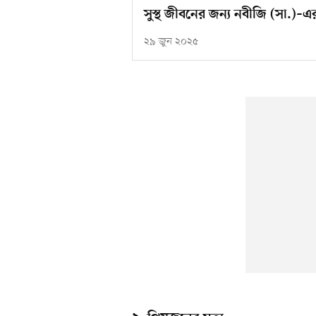
সুস্থ জীবনের জন্য নবীজি (সা.)–এর
২৯ জুন ২০২৫