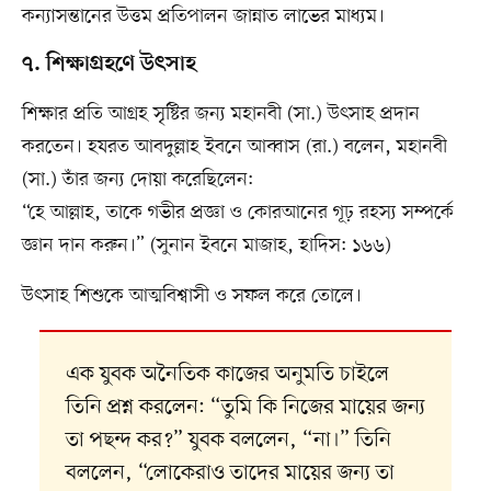
কন্যাসন্তানের উত্তম প্রতিপালন জান্নাত লাভের মাধ্যম।
৭. শিক্ষাগ্রহণে উৎসাহ
শিক্ষার প্রতি আগ্রহ সৃষ্টির জন্য মহানবী (সা.) উৎসাহ প্রদান
করতেন। হযরত আবদুল্লাহ ইবনে আব্বাস (রা.) বলেন, মহানবী
(সা.) তাঁর জন্য দোয়া করেছিলেন:
“হে আল্লাহ, তাকে গভীর প্রজ্ঞা ও কোরআনের গূঢ় রহস্য সম্পর্কে
জ্ঞান দান করুন।” (সুনান ইবনে মাজাহ, হাদিস: ১৬৬)
উৎসাহ শিশুকে আত্মবিশ্বাসী ও সফল করে তোলে।
এক যুবক অনৈতিক কাজের অনুমতি চাইলে
তিনি প্রশ্ন করলেন: “তুমি কি নিজের মায়ের জন্য
তা পছন্দ কর?” যুবক বললেন, “না।” তিনি
বললেন, “লোকেরাও তাদের মায়ের জন্য তা