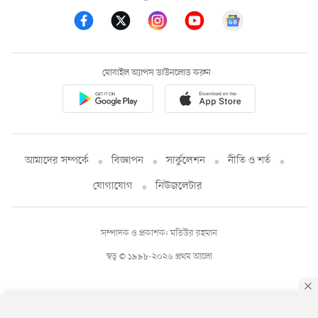
মোবাইল অ্যাপস ডাউনলোড করুন
আমাদের সম্পর্কে
বিজ্ঞাপন
সার্কুলেশন
নীতি ও শর্ত
যোগাযোগ
নিউজলেটার
সম্পাদক ও প্রকাশক: মতিউর রহমান
স্বত্ব © ১৯৯৮-২০২৬ প্রথম আলো