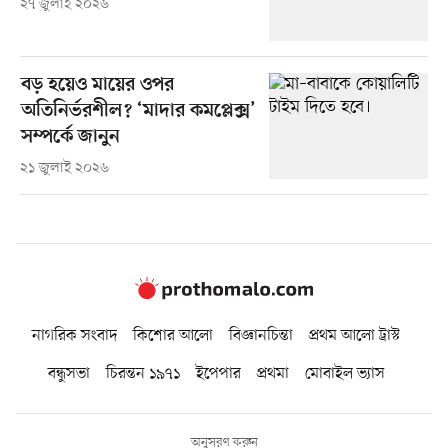
২৭ জুলাই ২০২৬
বড় হয়েও মায়ের ওপর
অতিনির্ভরশীল? ‘মাদার কমপ্লেক্স’
সম্পর্কে জানুন
২১ জুলাই ২০২৬
নাগরিক সংবাদ
কিশোর আলো
বিজ্ঞানচিন্তা
প্রথম আলো ট্রাস্ট
বন্ধুসভা
চিরন্তন ১৯৭১
ইপেপার
প্রথমা
মোবাইল ভ্যাস
অনুসরণ করুন