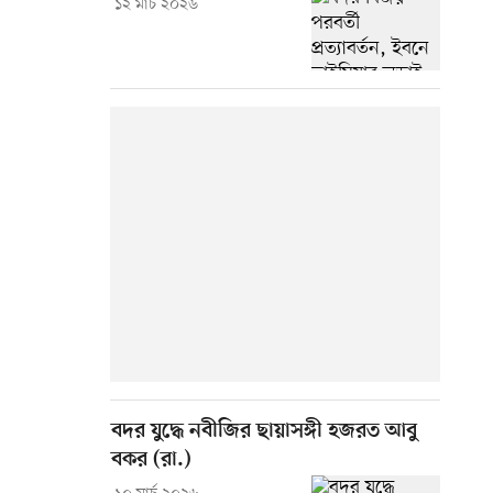
১২ মার্চ ২০২৬
বদর যুদ্ধে নবীজির ছায়াসঙ্গী হজরত আবু
বকর (রা.)