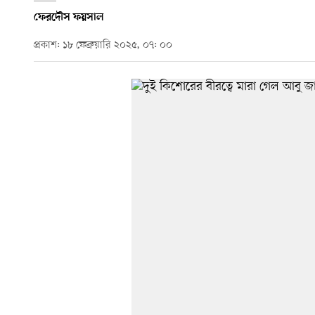
ফেরদৌস ফয়সাল
প্রকাশ: ১৮ ফেব্রুয়ারি ২০২৫, ০৭: ০০