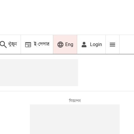
খুঁজুন
ই-পেপার
Login
Eng