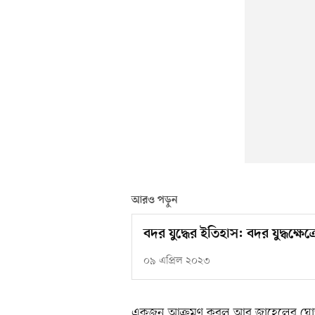
আরও পড়ুন
বদর যুদ্ধের ইতিহাস: বদর যুদ্ধক্ষেত
০৯ এপ্রিল ২০২৩
একজন আক্রমণ করল আবু জাহেলের ঘোড়