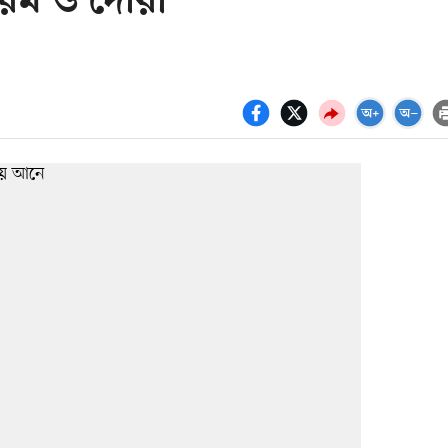
য়ম ও দোয়া