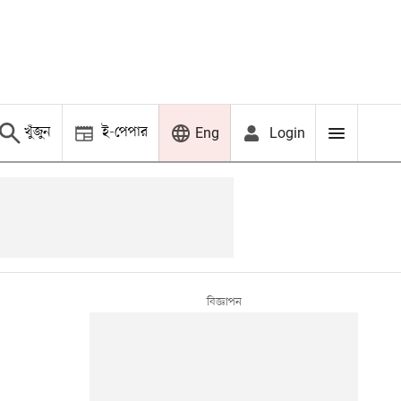
খুঁজুন
ই-পেপার
Login
Eng