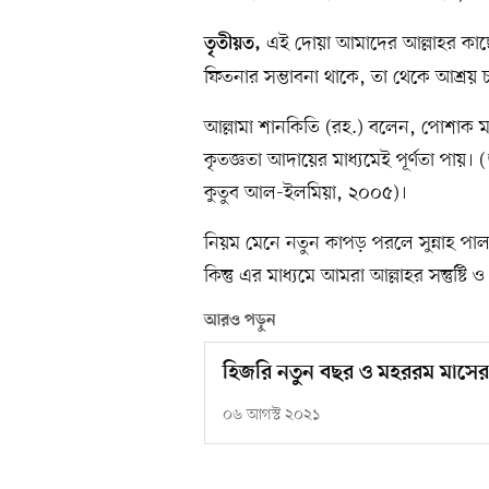
এই দোয়া আমাদের আল্লাহর কাছে
তৃতীয়ত,
ফিতনার সম্ভাবনা থাকে, তা থেকে আশ্রয় চ
আল্লামা শানকিতি (রহ.) বলেন, পোশাক মান
কৃতজ্ঞতা আদায়ের মাধ্যমেই পূর্ণতা পায়। (
কুতুব আল-ইলমিয়া, ২০০৫)।
নিয়ম মেনে নতুন কাপড় পরলে সুন্নাহ পাল
কিন্তু এর মাধ্যমে আমরা আল্লাহর সন্তুষ্
আরও পড়ুন
হিজরি নতুন বছর ও মহররম মাস
০৬ আগস্ট ২০২১