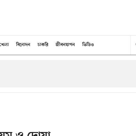
খেলা
বিনোদন
চাকরি
জীবনযাপন
ভিডিও