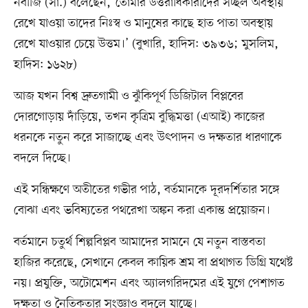
নবীজি (সা.) বলেছেন, ‘তোমার উত্তরাধিকারীদের সচ্ছল অবস্থায়
রেখে যাওয়া তাদের নিঃস্ব ও মানুষের কাছে হাত পাতা অবস্থায়
রেখে যাওয়ার চেয়ে উত্তম।’ (বুখারি, হাদিস: ৩৯৩৬; মুসলিম,
হাদিস: ১৬২৮)
আজ যখন বিশ্ব দ্রুতগামী ও ঝুঁকিপূর্ণ ডিজিটাল বিপ্লবের
দোরগোড়ায় দাঁড়িয়ে, তখন কৃত্রিম বুদ্ধিমত্তা (এআই) কাজের
ধরনকে নতুন করে সাজাচ্ছে এবং উৎপাদন ও দক্ষতার ধারণাকে
বদলে দিচ্ছে।
এই সন্ধিক্ষণে অতীতের গভীর পাঠ, বর্তমানকে দূরদর্শিতার সঙ্গে
বোঝা এবং ভবিষ্যতের পথরেখা অঙ্কন করা একান্ত প্রয়োজন।
বর্তমানে চতুর্থ শিল্পবিপ্লব আমাদের সামনে যে নতুন বাস্তবতা
হাজির করেছে, সেখানে কেবল কায়িক শ্রম বা প্রথাগত ডিগ্রি যথেষ্ট
নয়। প্রযুক্তি, অটোমেশন এবং অ্যালগরিদমের এই যুগে পেশাগত
দক্ষতা ও নৈতিকতার সংজ্ঞাও বদলে যাচ্ছে।