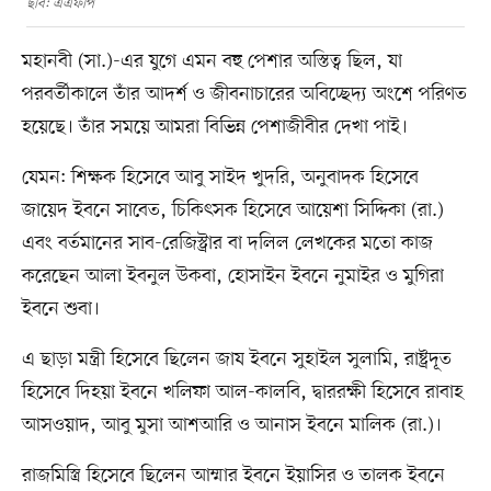
ছবি: এএফপি
মহানবী (সা.)-এর যুগে এমন বহু পেশার অস্তিত্ব ছিল, যা
পরবর্তীকালে তাঁর আদর্শ ও জীবনাচারের অবিচ্ছেদ্য অংশে পরিণত
হয়েছে। তাঁর সময়ে আমরা বিভিন্ন পেশাজীবীর দেখা পাই।
যেমন: শিক্ষক হিসেবে আবু সাইদ খুদরি, অনুবাদক হিসেবে
জায়েদ ইবনে সাবেত, চিকিৎসক হিসেবে আয়েশা সিদ্দিকা (রা.)
এবং বর্তমানের সাব-রেজিস্ট্রার বা দলিল লেখকের মতো কাজ
করেছেন আলা ইবনুল উকবা, হোসাইন ইবনে নুমাইর ও মুগিরা
ইবনে শুবা।
এ ছাড়া মন্ত্রী হিসেবে ছিলেন জায ইবনে সুহাইল সুলামি, রাষ্ট্রদূত
হিসেবে দিহয়া ইবনে খলিফা আল-কালবি, দ্বাররক্ষী হিসেবে রাবাহ
আসওয়াদ, আবু মুসা আশআরি ও আনাস ইবনে মালিক (রা.)।
রাজমিস্ত্রি হিসেবে ছিলেন আম্মার ইবনে ইয়াসির ও তালক ইবনে