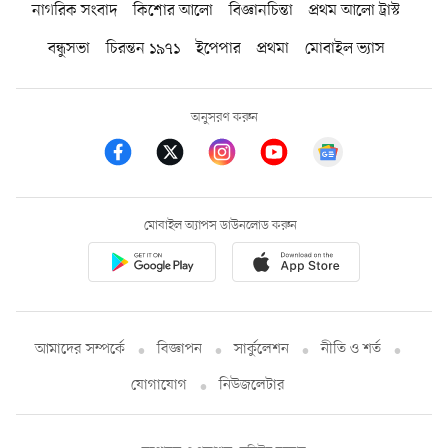
নাগরিক সংবাদ
কিশোর আলো
বিজ্ঞানচিন্তা
প্রথম আলো ট্রাস্ট
বন্ধুসভা
চিরন্তন ১৯৭১
ইপেপার
প্রথমা
মোবাইল ভ্যাস
অনুসরণ করুন
মোবাইল অ্যাপস ডাউনলোড করুন
আমাদের সম্পর্কে
বিজ্ঞাপন
সার্কুলেশন
নীতি ও শর্ত
যোগাযোগ
নিউজলেটার