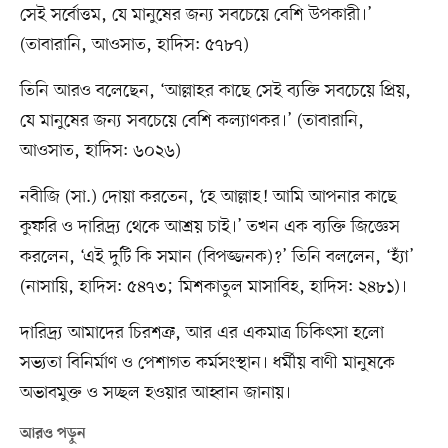
সেই সর্বোত্তম, যে মানুষের জন্য সবচেয়ে বেশি উপকারী।’
(তাবারানি, আওসাত, হাদিস: ৫৭৮৭)
তিনি আরও বলেছেন, ‘আল্লাহর কাছে সেই ব্যক্তি সবচেয়ে প্রিয়,
যে মানুষের জন্য সবচেয়ে বেশি কল্যাণকর।’ (তাবারানি,
আওসাত, হাদিস: ৬০২৬)
নবীজি (সা.) দোয়া করতেন, ‘হে আল্লাহ! আমি আপনার কাছে
কুফরি ও দারিদ্র্য থেকে আশ্রয় চাই।’ তখন এক ব্যক্তি জিজ্ঞেস
করলেন, ‘এই দুটি কি সমান (বিপজ্জনক)?’ তিনি বললেন, ‘হ্যাঁ’
(নাসায়ি, হাদিস: ৫৪৭৩; মিশকাতুল মাসাবিহ, হাদিস: ২৪৮১)।
দারিদ্র্য আমাদের চিরশত্রু, আর এর একমাত্র চিকিৎসা হলো
সভ্যতা বিনির্মাণ ও পেশাগত কর্মসংস্থান। ধর্মীয় বাণী মানুষকে
অভাবমুক্ত ও সচ্ছল হওয়ার আহ্বান জানায়।
আরও পড়ুন