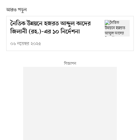
আরও পড়ুন
নৈতিক উন্নয়নে হজরত আব্দুল কাদের
জিলানী (রহ.)-এর ১০ নির্দেশনা
০৬ নভেম্বর ২০২৫