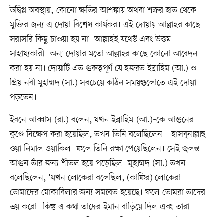
উদ্বিগ্ন অবস্থায়, কোনো ক্ষতির আশঙ্কায় অথবা শত্রুর হাত থেকে
মুক্তির জন্য এ দোয়া বিশেষ কার্যকর। এই দোয়ায় আল্লাহর কাছে
সরাসরি কিছু চাওয়া হয় না। আল্লাহই যথেষ্ট এবং উত্তম
সাহায্যকারী। অন্য দোয়ার মতো আল্লাহর কাছে কোনো আবেদন
করা হয় না। দোয়াটি এত গুরুত্বপূর্ণ যে হজরত ইব্রাহিম (আ.) ও
প্রিয় নবী মুহাম্মদ (সা.) সবচেয়ে কঠিন সময়গুলোতে এই দোয়া
পড়তেন।
ইবনে আব্বাস (রা.) বলেন, যখন ইব্রাহিম (আ.)–কে আগুনের
কুণ্ডে নিক্ষেপ করা হয়েছিল, তখন তিনি বলেছিলেন—হাসবুনাল্লাহু
ওয়া নিমাল ওয়াকিল। ফলে তিনি রক্ষা পেয়েছিলেন। সেই জ্বলন্ত
আগুন তাঁর জন্য শীতল হয়ে পড়েছিল। মুহাম্মদ (সা.) তখন
বলেছিলেন, ‘যখন লোকেরা বলেছিল, (কাফির) লোকেরা
তোমাদের মোকাবিলার জন্য সমবেত হয়েছে। ফলে তোমরা তাদের
ভয় করো। কিন্তু এ কথা তাদের ইমান বাড়িয়ে দিল এবং তারা