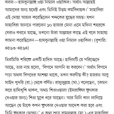
বলল—হাসবুনাল্লাহু ওয়া নিমাল ওয়াকিল। অর্থাৎ আল্লাহই
আমাদের জন্য যথেষ্ট এবং তিনিই উত্তম কর্মবিধায়ক।’ সাহাবিরা
এই দোয়া আমল করেছিলেন খন্দকের যুদ্ধের সময়। যখন
সাহাবিরা জানতে পারলেন ১০ হাজার সেনা এসে মদিনা শহরকে
ঘেরাও করতে যাচ্ছে, তখনো তাঁরা আল্লাহর কাছে এই বলে সাহায্য
কামনা করেছিলেন—হাসবুনাল্লাহি ওয়া নিমাল ওয়াকিল। (বুখারি:
৪৫৬৩-৪৫৬৪)
তিরমিজি শরিফে একটি হাদিস আছে। হাদিসটি যে পরিচ্ছেদে
আছে, তার নাম হলো, ‘বিপদে আপনি যা করবেন।’ অর্থাৎ বিপদে
পড়া অথবা বিপদের আশঙ্কা থাকে, তখন করণীয় কী? হজরত আবু
সাইদ খুদরি (রা.) থেকে বর্ণিত। রাসুলুল্লাহ (সা.) বলেছেন, ‘কেমন
করে হাসিখুশি থাকব, অথচ শিঙাওয়ালা (ইসরাফিল ফুৎকার
দেওয়ার জন্য) শিঙা মুখে ধরে আছেন। আর তিনি কান লাগিয়ে
আছেন যে তাঁকে কখন ফুৎকার দেওয়ার আদেশ করা হবে এবং
তিনি ফুৎকার দেবেন।’ এ কথা শুনে রাসুলুল্লাহ (সা.)–এর সাহাবিরা