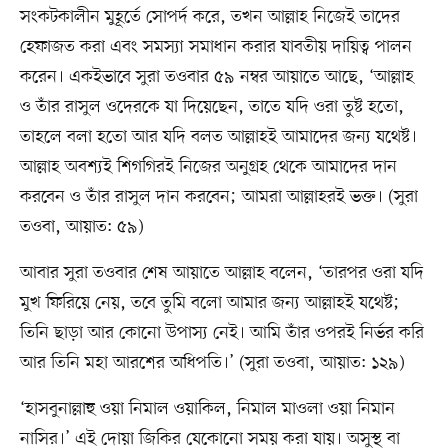
সংকটকালীন মুহূর্তে সোপর্দ করে, তখন আল্লাহ নিজেই তাদের
হেফাজত করা এবং সমস্যা সমাধান করার যাবতীয় দায়িত্ব পালন
করেন। একইভাবে সুরা তওবার ৫৯ নম্বর আয়াতে আছে, ‘আল্লাহ
ও তাঁর রাসুল ওদেরকে যা দিয়েছেন, তাতে যদি ওরা তুষ্ট হতো,
তাহলে বলা হতো আর যদি বলত আল্লাহই আমাদের জন্য যথেষ্ট।
আল্লাহ অবশ্যই শিগগিরই নিজের অনুগ্রহ থেকে আমাদের দান
করবেন ও তাঁর রাসুল দান করবেন; আমরা আল্লাহরই ভক্ত। (সুরা
তওবা, আয়াত: ৫৯)
আবার সুরা তওবার শেষ আয়াতে আল্লাহ বলেন, ‘তারপর ওরা যদি
মুখ ফিরিয়ে নেয়, তবে তুমি বলো আমার জন্য আল্লাহই যথেষ্ট;
তিনি ছাড়া আর কোনো উপাস্য নেই। আমি তাঁর ওপরই নির্ভর করি
আর তিনি মহা আরশের অধিপতি।’ (সুরা তওবা, আয়াত: ১২৯)
‘হাসবুনাল্লাহু ওয়া নিমাল ওয়াকিল, নিমাল মাওলা ওয়া নিমান
নাসির।’ এই দোয়া জিকির যেকোনো সময় করা যায়। অসুস্থ বা