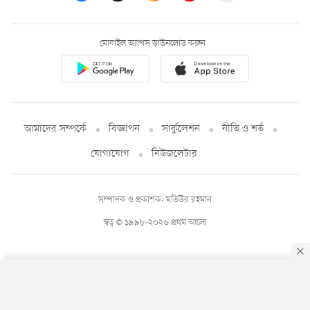
মোবাইল অ্যাপস ডাউনলোড করুন
আমাদের সম্পর্কে
বিজ্ঞাপন
সার্কুলেশন
নীতি ও শর্ত
যোগাযোগ
নিউজলেটার
সম্পাদক ও প্রকাশক: মতিউর রহমান
স্বত্ব © ১৯৯৮-২০২৬ প্রথম আলো
By using this site, you agree to our
Privacy Policy
.
OK