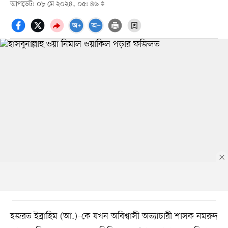
আপডেট: ০৮ মে ২০২৪, ০৫: ৪৬
হজরত ইব্রাহিম (আ.)–কে যখন অবিশ্বাসী অত্যাচারী শাসক নমরুদ