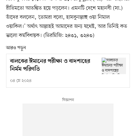
রীতিমতো আতঙ্কিত হয়ে পড়লেন। এমনটি দেখে মহানবী (সা.)
তাঁদের বললেন, ‘তোমরা বলো, হাসবুনাল্লাহু ওয়া নিমাল
ওয়াকিল।’ অর্থাৎ আল্লাহই আমাদের জন্য যথেষ্ট, আর তিনিই কত
ভালো কর্মবিধায়ক। (তিরমিজি: ২৪৩১, ৩২৪৩)
আরও পড়ুন
বালকের ঈমানের পরীক্ষা ও বাদশাহের
নির্মম পরিণতি
০৪ মে ২০২৪