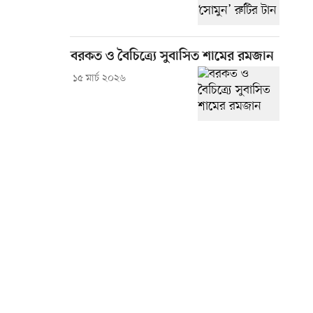
বরকত ও বৈচিত্র্যে সুবাসিত শামের রমজান
১৫ মার্চ ২০২৬