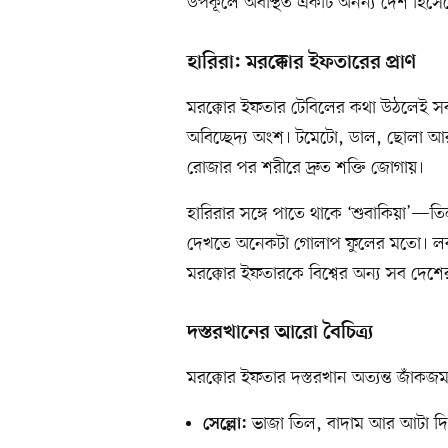
উপকূলে অবস্থিত একটি অনন্য দেশ হিসে
হারিরা: মরক্কোর ইফতারের প্রাণ
মরক্কোর ইফতার টেবিলের কথা উঠলেই সব
অবিচ্ছেদ্য অংশ। টমেটো, ডাল, ছোলা আর
রোজার পর শরীরে দ্রুত শক্তি জোগায়।
হারিরার সঙ্গে পাতে থাকে ‘শুবাকিয়া’—ত
দেখতে অনেকটা গোলাপ ফুলের মতো। লবণাক্ত
মরক্কোর ইফতারকে বিশ্বের অন্য সব দে
দস্তরখানের আরো বৈচিত্র্য
মরক্কোর ইফতার দস্তরখান অত্যন্ত জাঁকজম
ভাজা তিল, বাদাম আর আটা দিয়ে 
সেল্লো: