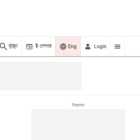
খুঁজুন
ই-পেপার
Login
Eng