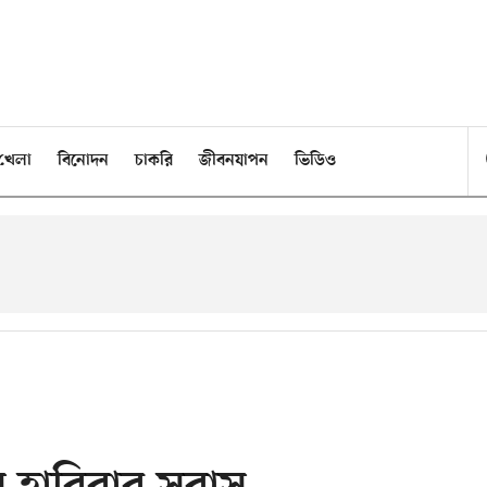
খেলা
বিনোদন
চাকরি
জীবনযাপন
ভিডিও