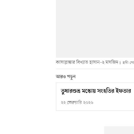
কাসাব্লাঙ্কার বিখ্যাত হাসান–২ মসজিদ
ছবি: পে
আরও পড়ুন
তুষারশুভ্র মস্কোয় সংহতির ইফতার
২২ ফেব্রুয়ারি ২০২৬