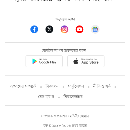
অনুসরণ করুন
মোবাইল অ্যাপস ডাউনলোড করুন
আমাদের সম্পর্কে
বিজ্ঞাপন
সার্কুলেশন
নীতি ও শর্ত
যোগাযোগ
নিউজলেটার
সম্পাদক ও প্রকাশক: মতিউর রহমান
স্বত্ব © ১৯৯৮-২০২৬ প্রথম আলো