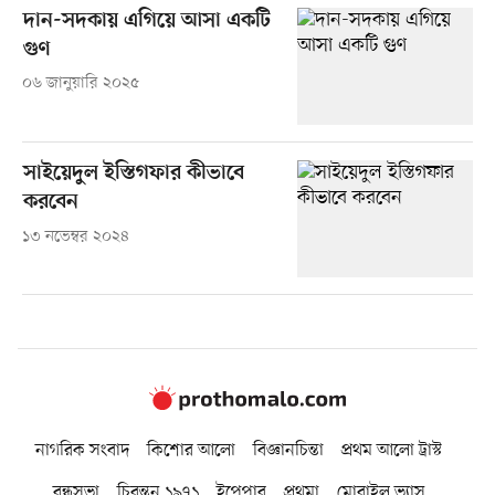
দান-সদকায় এগিয়ে আসা একটি
গুণ
০৬ জানুয়ারি ২০২৫
সাইয়েদুল ইস্তিগফার কীভাবে
করবেন
১৩ নভেম্বর ২০২৪
নাগরিক সংবাদ
কিশোর আলো
বিজ্ঞানচিন্তা
প্রথম আলো ট্রাস্ট
বন্ধুসভা
চিরন্তন ১৯৭১
ইপেপার
প্রথমা
মোবাইল ভ্যাস