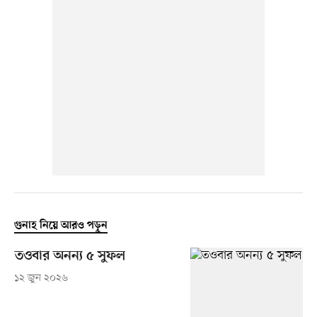
গুনাহ নিয়ে আরও পড়ুন
তওবার অনন্য ৫ সুফল
১২ জুন ২০২৬