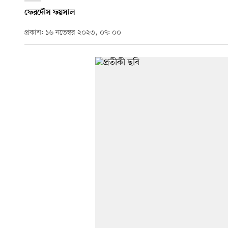
ফেরদৌস ফয়সাল
প্রকাশ: ১৬ নভেম্বর ২০২৩, ০৭: ০০