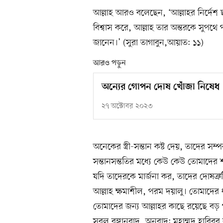
আল্লাহ আরও বলেছেন, ‘আল্লাহর নির্দে
বিশ্বাস করে, আল্লাহ তার অন্তরকে সুপথ
জানেন।’ (সুরা তাগাবুন,আয়াত: ১১)
আরও পড়ুন
অন্যের গোপন দোষ খোঁজা নিষেধ
২৭ অক্টোবর ২০২৩
অনেকের স্ত্রী-সন্তান কষ্ট দেয়, তাদের সম্প
সন্তানসন্ততির মধ্যে কেউ কেউ তোমাদের 
যদি তাদেরকে মার্জনা কর, তাদের দোষত্র
আল্লাহ ক্ষমাশীল, পরম দয়ালু। তোমাদের
তোমাদের জন্য আল্লাহর কাছে রয়েছে বড় 
সরল বঙ্গানুবাদ, অনুবাদ: মুহাম্মদ হাবিবুর