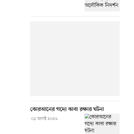
কোরআনের গদ্যে কাবা রক্ষার ঘটনা
০১ আগস্ট ২০২৬