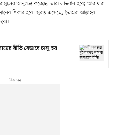
ঁর রাসুলের আনুগত্য করেছে, তারা লাভবান হবে; আর যারা
নের শিকার হবে। সুরায় এসেছে, ‘তোমরা আল্লাহর
 করো।
দায়ের রীতি যেভাবে চালু হয়