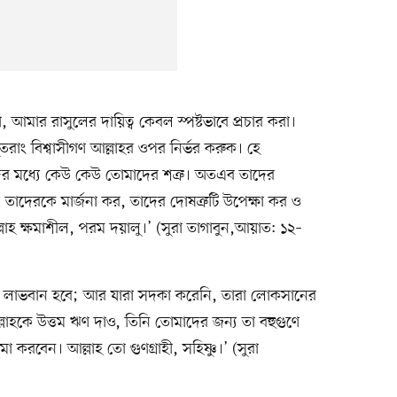
আমার রাসুলের দায়িত্ব কেবল স্পষ্টভাবে প্রচার করা।
তরাং বিশ্বাসীগণ আল্লাহর ওপর নির্ভর করুক। হে
ততিদের মধ্যে কেউ কেউ তোমাদের শত্রু। অতএব তাদের
 তাদেরকে মার্জনা কর, তাদের দোষত্রুটি উপেক্ষা কর ও
হ ক্ষমাশীল, পরম দয়ালু।’ (সুরা তাগাবুন,আয়াত: ১২–
ারা লাভবান হবে; আর যারা সদকা করেনি, তারা লোকসানের
াহকে উত্তম ঋণ দাও, তিনি তোমাদের জন্য তা বহুগুণে
 করবেন। আল্লাহ তো গুণগ্রাহী, সহিষ্ণু।’ (সুরা