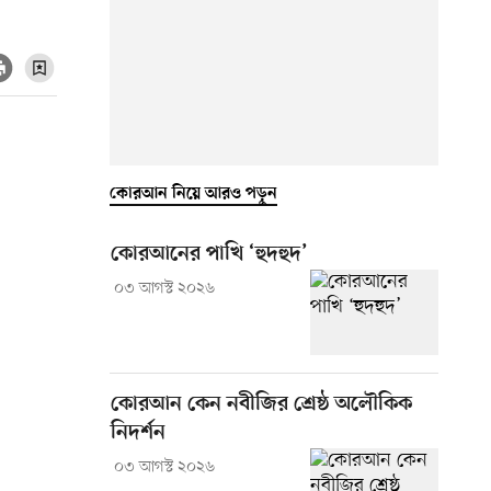
কোরআন নিয়ে আরও পড়ুন
কোরআনের পাখি ‘হুদহুদ’
০৩ আগস্ট ২০২৬
কোরআন কেন নবীজির শ্রেষ্ঠ অলৌকিক
নিদর্শন
০৩ আগস্ট ২০২৬