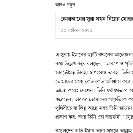
আরও পড়ুন
কোরআনের সুরা যখন বিয়ের মোহর
৩০ অক্টোবর ২০২৩
এ সুরায় ইমানের ছয়টি রুকনের আলোচনা 
কথা উল্লেখ করে বলছেন, ‘আকাশ ও পৃথিবী
সার্বভৌমত্ব তাঁরই। প্রশংসাও তাঁরই। তিনি
তোমাদের মধ্যে কেউ কেউ অবিশ্বাস করে 
ভালো করেই দেখেন। তিনি যথাযথভাবে আক
করেছেন, তারপর তোমাদের আকৃতিকে করেছ
পৃথিবীতে যা কিছু আছে সবই তিনি জান
প্রকাশ কর; আর তিনি তো অন্তর্যামী।’ (সু
রাসুলদের প্রতি ইমান আনা প্রসঙ্গে আল্ল