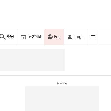
খুঁজুন
ই-পেপার
Login
Eng