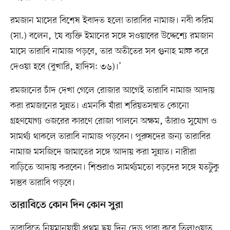
রমজান মাসের বিশেষ ইবাদত হলো তারাবির নামাজ। নবী করিম
(সা.) বলেন, ‘যে ব্যক্তি ইমানের সঙ্গে সওয়াবের উদ্দেশ্যে রমজান
মাসে তারাবি নামাজ পড়বে, তার অতীতের সব গুনাহ মাফ করে
দেওয়া হবে (বুখারি, হাদিস: ৩৬)।’
রমজানের চাঁদ দেখা গেলে রোজার আগেই তারাবি নামাজ আদায়
করা রমজানের সুন্নত। এমনকি যাঁরা শরিয়তসম্মত কোনো
গ্রহণযোগ্য ওজরের কারণে রোজা পালনে অক্ষম, তাঁরাও সুযোগ ও
সামর্থ্য থাকলে তারাবি নামাজ পড়বেন। পুরুষদের জন্য তারাবির
নামাজ মসজিদে জামাতের সঙ্গে আদায় করা সুন্নাত। নারীরা
বাড়িতে আদায় করবেন। শিশুরাও সামর্থ্যমতো বড়দের সঙ্গে যতটুকু
সম্ভব তারাবি পড়বে।
তারাবিতে কোন দিন কোন সুরা
তারাবিতে নিয়মানুযায়ী প্রথম ছয় দিন দেড় পারা করে তিলাওয়াত