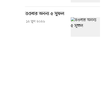
তওবার অনন্য ৫ সুফল
১২ জুন ২০২৬