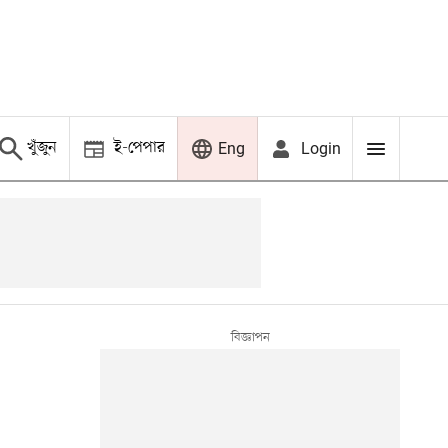
খুঁজুন
ই-পেপার
Login
Eng