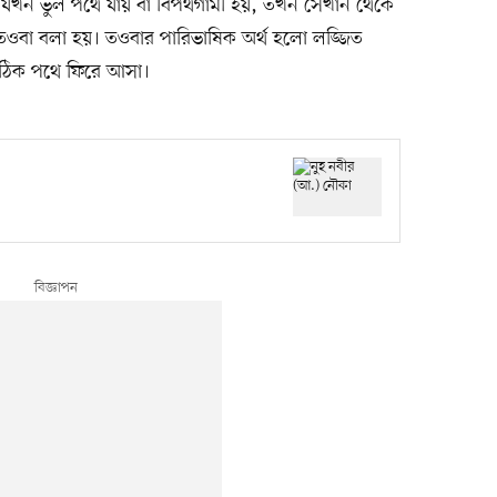
 যখন ভুল পথে যায় বা বিপথগামী হয়, তখন সেখান থেকে
ওবা বলা হয়। তওবার পারিভাষিক অর্থ হলো লজ্জিত
ে সঠিক পথে ফিরে আসা।