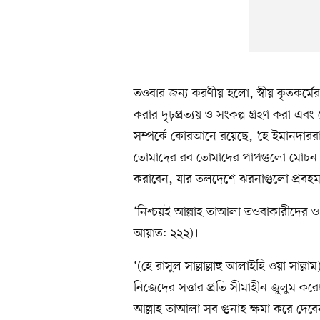
তওবার জন্য করণীয় হলো, স্বীয় কৃতকর্মে
করার দৃঢ়প্রত্যয় ও সংকল্প গ্রহণ করা এ
সম্পর্কে কোরআনে রয়েছে, ‘হে ইমানদারর
তোমাদের রব তোমাদের পাপগুলো মোচন ক
করাবেন, যার তলদেশে ঝরনাগুলো প্রবহমা
‘নিশ্চয়ই আল্লাহ তাআলা তওবাকারীদের ও 
আয়াত: ২২২)।
‘(হে রাসুল সাল্লাল্লাহু আলাইহি ওয়া সাল্
নিজেদের সত্তার প্রতি সীমাহীন জুলুম ক
আল্লাহ তাআলা সব গুনাহ ক্ষমা করে দেবেন