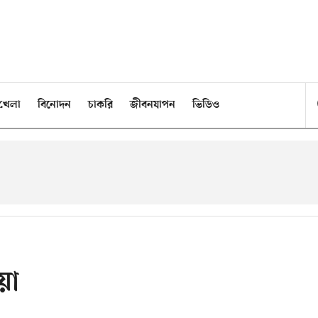
খেলা
বিনোদন
চাকরি
জীবনযাপন
ভিডিও
য়া