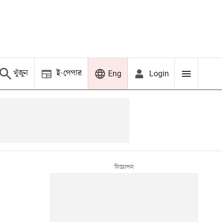
খুঁজুন
ই-পেপার
Login
Eng