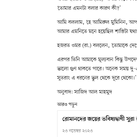
‘তোমার এমনটা বলার কারণ কী?’
আমি বললাম, ‘হে আমিরুল মুমিনিন, আপ
আমার এমনিতে মনে হয়েছিল শাস্তিটা যথার
হজরত ওমর (রা.) বললেন, ‘তোমাকে দেখে
এরপর তিনি আমাকে মূল্যবান কিছু উপদে
ভালো গুণ থাকতে পারে। অনেক সময় দু-এ
সুতরাং এ ধরনের ভুল থেকে দূরে থেকো।’
অনুবাদ: সাজিদ আল মাহমুদ
আরও পড়ুন
রোমানদের জয়ের ভবিষ্যদ্বাণী সুরা 
২৩ নভেম্বর ২০২৩