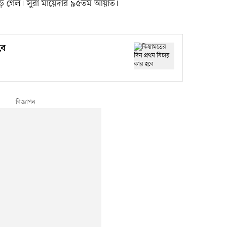
গেল। সুরা মায়েদার ৯৫তম আয়াত।
বে