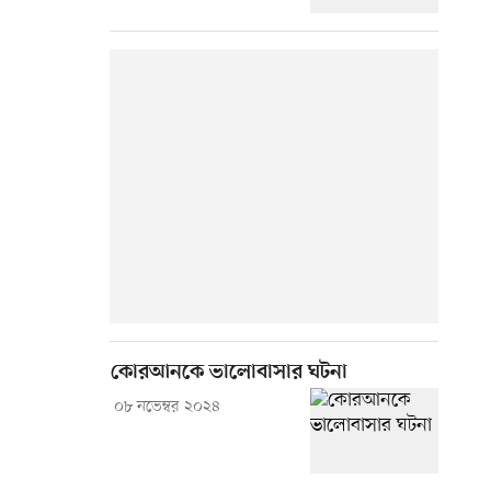
কোরআনকে ভালোবাসার ঘটনা
০৮ নভেম্বর ২০২৪