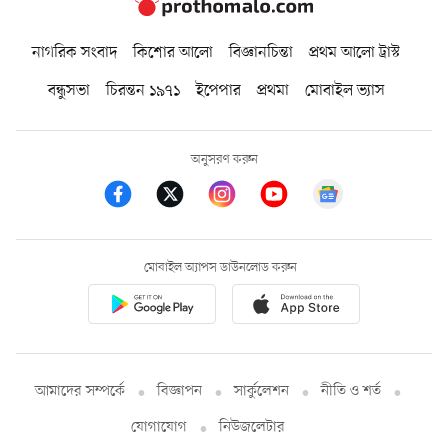
নাগরিক সংবাদ
কিশোর আলো
বিজ্ঞানচিন্তা
প্রথম আলো ট্রাস্ট
বন্ধুসভা
চিরন্তন ১৯৭১
ইপেপার
প্রথমা
মোবাইল ভ্যাস
অনুসরণ করুন
মোবাইল অ্যাপস ডাউনলোড করুন
আমাদের সম্পর্কে
বিজ্ঞাপন
সার্কুলেশন
নীতি ও শর্ত
যোগাযোগ
নিউজলেটার