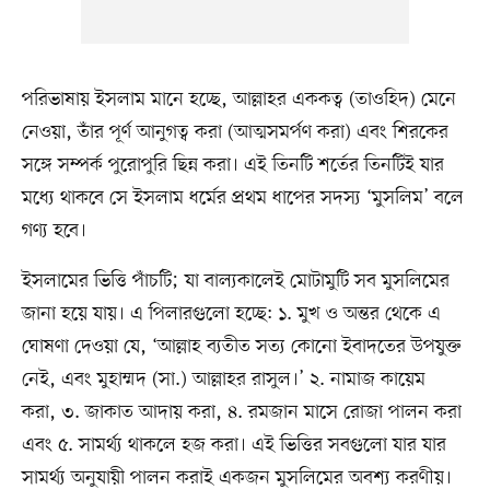
পরিভাষায় ইসলাম মানে হচ্ছে, আল্লাহর এককত্ব (তাওহিদ) মেনে
নেওয়া, তাঁর পূর্ণ আনুগত্ব করা (আত্মসমর্পণ করা) এবং শিরকের
সঙ্গে সম্পর্ক পুরোপুরি ছিন্ন করা। এই তিনটি শর্তের তিনটিই যার
মধ্যে থাকবে সে ইসলাম ধর্মের প্রথম ধাপের সদস্য ‘মুসলিম’ বলে
গণ্য হবে।
ইসলামের ভিত্তি পাঁচটি; যা বাল্যকালেই মোটামুটি সব মুসলিমের
জানা হয়ে যায়। এ পিলারগুলো হচ্ছে: ১. মুখ ও অন্তর থেকে এ
ঘোষণা দেওয়া যে, ‘আল্লাহ ব্যতীত সত্য কোনো ইবাদতের উপযুক্ত
নেই, এবং মুহাম্মদ (সা.) আল্লাহর রাসুল।’ ২. নামাজ কায়েম
করা, ৩. জাকাত আদায় করা, ৪. রমজান মাসে রোজা পালন করা
এবং ৫. সামর্থ্য থাকলে হজ করা। এই ভিত্তির সবগুলো যার যার
সামর্থ্য অনুযায়ী পালন করাই একজন মুসলিমের অবশ্য করণীয়।