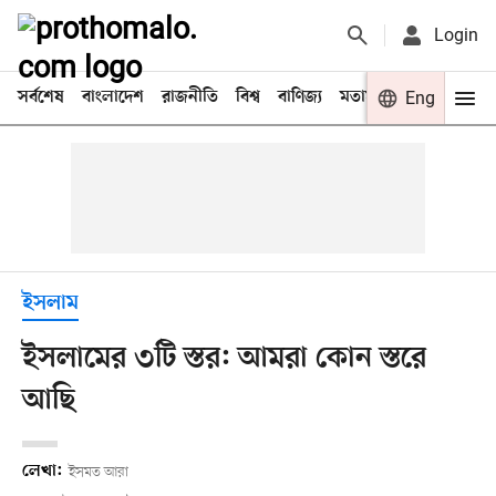
Login
সর্বশেষ
বাংলাদেশ
রাজনীতি
বিশ্ব
বাণিজ্য
মতামত
খেলা
Eng
বিনো
ইসলাম
ইসলামের ৩টি স্তর: আমরা কোন স্তরে
আছি
লেখা:
ইসমত আরা