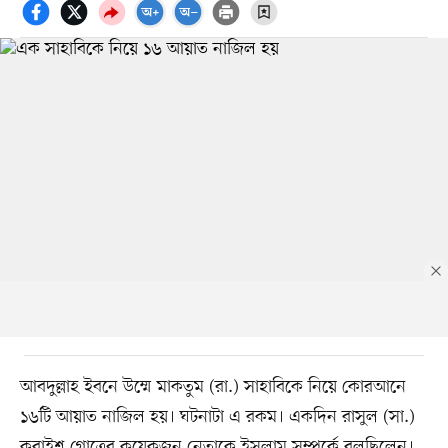
আবদুল্লাহ ইবনে উম্মে মাকতুম (রা.) সাহাবিকে নিয়ে কোরআনে
১৬টি আয়াত নাজিল হয়। ঘটনাটা এ রকম। একদিন রাসুল (সা.)
কুরাইশ গোত্রের কয়েকজন নেতাকে ইসলাম সম্পর্কে বলছিলেন।