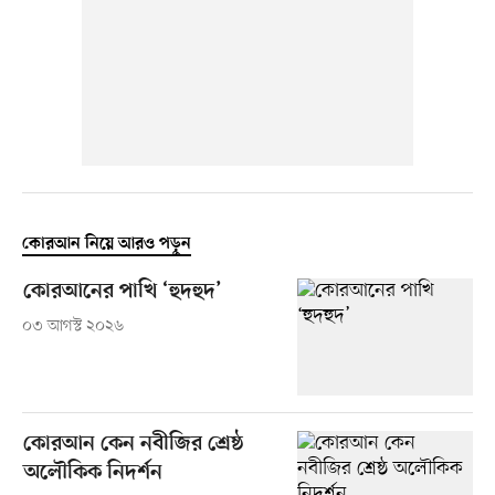
কোরআন নিয়ে আরও পড়ুন
কোরআনের পাখি ‘হুদহুদ’
০৩ আগস্ট ২০২৬
কোরআন কেন নবীজির শ্রেষ্ঠ
অলৌকিক নিদর্শন