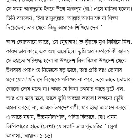
সে সময় আবদুল্লাহ ইবনে উম্মে মাকতুম (রা.) এসে হাজির হলেন।
তিনি বললেন, ‘ইয়া রাসুলুল্লাহ, আল্লাহ আপনাকে যা শিক্ষা
দিয়েছেন, তার থেকে কিছু আমাকে শিখিয়ে দেন।’
আল কোরআনে আছে, ‘সে (মুহাম্মদ) ভ্রু কুঁচকে মুখ ফিরিয়ে নিল,
কারণ তার কাছে এক অন্ধ এসেছিল। তুমি ওর সম্পর্কে কী জান?
সে হয়তো পরিশুদ্ধ হতো বা উপদেশ নিত কিংবা উপদেশ থেকে
উপকার পেত? যে নিজেকে বড় ভাবে, তার প্রতি বরং তোমার
মনোযোগ! যদি সে নিজেকে পরিশুদ্ধ না করে, তবে তাতে তোমার
কোনো দোষ হতো না। অথচ যে কিনা তোমার কাছে ছুটে এল,
আর এল ভয়ে ভয়ে, তাকে তুমি অবজ্ঞা করলে! কক্ষনো (তুমি
এমন করবে) না, এ এক উপদেশবাণী, যার ইচ্ছা এ গ্রহণ করবে।
এ আছে মহান, উচ্চমর্যাদাশীল, পবিত্র কিতাবে. (যা) এমন
লিপিকারের হাতে (লেখা) যে সম্মানিত ও পূতচরিত্র।’ (সুরা
আবাসা, আয়াত: ১-১৬)