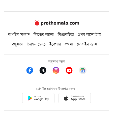
নাগরিক সংবাদ
কিশোর আলো
বিজ্ঞানচিন্তা
প্রথম আলো ট্রাস্ট
বন্ধুসভা
চিরন্তন ১৯৭১
ইপেপার
প্রথমা
মোবাইল ভ্যাস
অনুসরণ করুন
মোবাইল অ্যাপস ডাউনলোড করুন