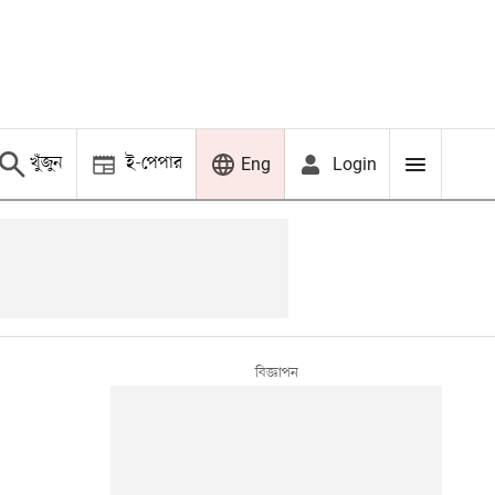
খুঁজুন
ই-পেপার
Login
Eng