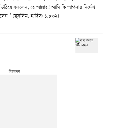
 উঠিয়ে বললেন, হে আল্লাহ! আমি কি আপনার নির্দেশ
ললেন।’ (মুসলিম, হাদিস: ১,৮৩২)