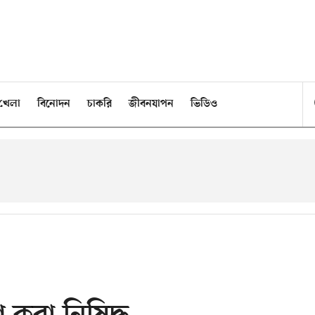
খেলা
বিনোদন
চাকরি
জীবনযাপন
ভিডিও