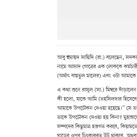
আবু হুমায়দ সায়িদি (রা.) বলেছেন, সদক
নামে আসাদ গোত্রের এক লোককে কর্মচা
(অর্থাৎ বায়তুল মালের) এবং ওটা আমাক
এ কথা শুনে রাসুল (সা.) মিম্বরে দাঁড়াল
কী হলো, যাকে আমি (তহসিলদার হিসেব
আমাকে উপঢৌকন দেওয়া হয়েছে।” সে তার
তাকে উপঢৌকন দেওয়া হয় কিনা? মুহাম্মদের
সম্পদের কিছুমাত্র হস্তগত করবে, কিয়া
ঘাড়ের ওপর চিৎকাররত উট থাকবে, অথবা হাম