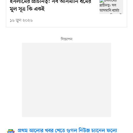
ইসলামের প্রাচীনত্ব: সব আসমানি ধর্মের
মূল সূত্র কি একই
১৬ জুন ২০২৬
প্রথম আলোর খবর পেতে গুগল নিউজ চ্যানেল ফলো