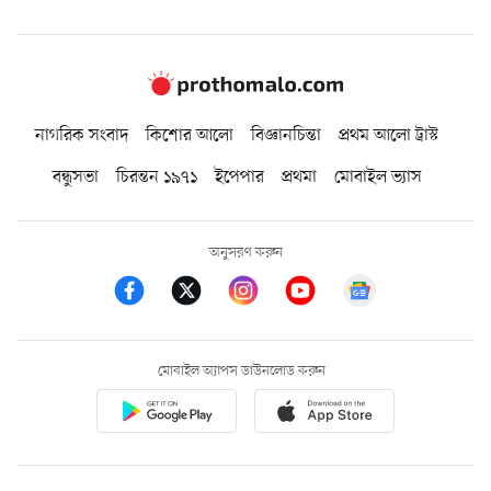
নাগরিক সংবাদ
কিশোর আলো
বিজ্ঞানচিন্তা
প্রথম আলো ট্রাস্ট
বন্ধুসভা
চিরন্তন ১৯৭১
ইপেপার
প্রথমা
মোবাইল ভ্যাস
অনুসরণ করুন
মোবাইল অ্যাপস ডাউনলোড করুন