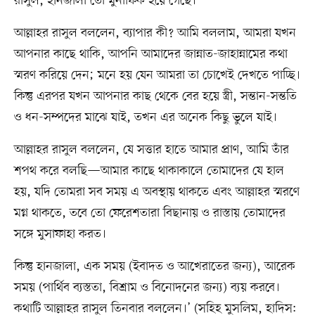
রাসুল, হানজালা তো মুনাফিক হয়ে গেছে।
আল্লাহর রাসুল বললেন, ব্যাপার কী? আমি বললাম, আমরা যখন
আপনার কাছে থাকি, আপনি আমাদের জান্নাত-জাহান্নামের কথা
স্মরণ করিয়ে দেন; মনে হয় যেন আমরা তা চোখেই দেখতে পাচ্ছি।
কিন্তু এরপর যখন আপনার কাছ থেকে বের হয়ে স্ত্রী, সন্তান-সন্ততি
ও ধন-সম্পদের মাঝে যাই, তখন এর অনেক কিছু ভুলে যাই।
আল্লাহর রাসুল বললেন, যে সত্তার হাতে আমার প্রাণ, আমি তাঁর
শপথ করে বলছি—আমার কাছে থাকাকালে তোমাদের যে হাল
হয়, যদি তোমরা সব সময় এ অবস্থায় থাকতে এবং আল্লাহর স্মরণে
মগ্ন থাকতে, তবে তো ফেরেশতারা বিছানায় ও রাস্তায় তোমাদের
সঙ্গে মুসাফাহা করত।
কিন্তু হানজালা, এক সময় (ইবাদত ও আখেরাতের জন্য), আরেক
সময় (পার্থিব ব্যস্ততা, বিশ্রাম ও বিনোদনের জন্য) ব্যয় করবে।
কথাটি আল্লাহর রাসুল তিনবার বললেন।’ (সহিহ মুসলিম, হাদিস: