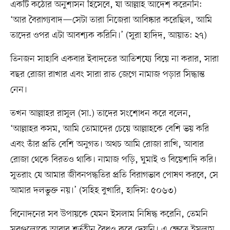
একটি কঠোর অনুশাসন হিসেবে, যা আল্লাহ আদেশ করেননি:
‘আর বৈরাগ্যবাদ—সেটা তারা নিজেরা আবিষ্কার করেছিল, আমি
তাদের ওপর এটা আবশ্যক করিনি।’ (সুরা হাদিদ, আয়াত: ২৭)
তিনজন সাহাবি একবার ইবাদতের আতিশয্যে বিয়ে না করার, সারা
বছর রোজা রাখার এবং সারা রাত জেগে নামাজ পড়ার সিদ্ধান্ত
নেন।
তখন আল্লাহর রাসুল (সা.) তাদের সংশোধন করে বলেন,
‘আল্লাহর কসম, আমি তোমাদের চেয়ে আল্লাহকে বেশি ভয় করি
এবং তাঁর প্রতি বেশি অনুগত। অথচ আমি রোজা রাখি, আবার
রোজা থেকে বিরতও থাকি। নামাজ পড়ি, ঘুমাই ও বিয়েশাদি করি।
সুতরাং যে আমার জীবনপদ্ধতির প্রতি বিরাগভাব পোষণ করবে, সে
আমার দলভুক্ত নয়।’ (সহিহ বুখারি, হাদিস: ৫০৬৩)
বিনোদনের সব উপায়কে যেমন ইসলাম নিষিদ্ধ করেনি, তেমনি
সবগুলোকে আবার শর্তহীন বৈধও করে দেয়নি। এ ক্ষেত্রে ইসলাম