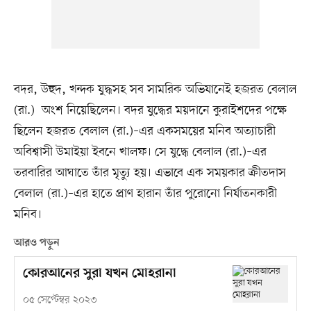
বদর, উহুদ, খন্দক যুদ্ধসহ সব সামরিক অভিযানেই হজরত বেলাল
(রা.) অংশ নিয়েছিলেন। বদর যুদ্ধের ময়দানে কুরাইশদের পক্ষে
ছিলেন হজরত বেলাল (রা.)–এর একসময়ের মনিব অত্যাচারী
অবিশ্বাসী উমাইয়া ইবনে খালফ। সে যুদ্ধে বেলাল (রা.)–এর
তরবারির আঘাতে তাঁর মৃত্যু হয়। এভাবে এক সময়কার ক্রীতদাস
বেলাল (রা.)–এর হাতে প্রাণ হারান তাঁর পুরোনো নির্যাতনকারী
মনিব।
আরও পড়ুন
কোরআনের সুরা যখন মোহরানা
০৫ সেপ্টেম্বর ২০২৩