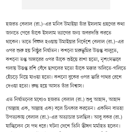
হজরত বেলাল (রা.)–এর মনিব উমাইয়া তাঁর ইসলাম গ্রহণের কথা
জানতে পেরে তাঁকে ইসলাম ত্যাগের জন্য জবরদস্তি করতে
থাকেন। তাতে বিফল হওয়ায় উমাইয়ার নির্দেশে বেলাল (রা.)–এর
ওপর শুরু হয় নিষ্ঠুর নির্যাতন। কখনো মরুভূমির উত্তপ্ত বালুতে,
কখনো তপ্ত অঙ্গারের ওপর তাঁকে শুইয়ে রাখা হতো, নৃশংসভাবে
গলায় উত্তপ্ত রশি বেঁধে ছাগলের মতো তাঁকে মক্কার অলিতে-গলিতে
হেঁচড়ে নিয়ে যাওয়া হতো। কখনো বুকের ওপর ভারি পাথর রেখে
দেওয়া হতো। রুদ্ধ হয়ে আসত তাঁর নিশ্বাস।
এত নির্যাতনের মধ্যেও হজরত বেলাল (রা.) শুধু আহাদ, আহাদ
(আল্লাহ এক, আল্লাহ এক) বলে চিৎকার করতেন। একদিন বাতহা
উপত্যকায় বেলাল (রা.)–এর অত্যাচার চলছিল। আবু বকর (রা.)
যাচ্ছিলেন সে পথ ধরে। ঘটনা দেখে তিনি ভীষণ মর্মাহত হলেন।