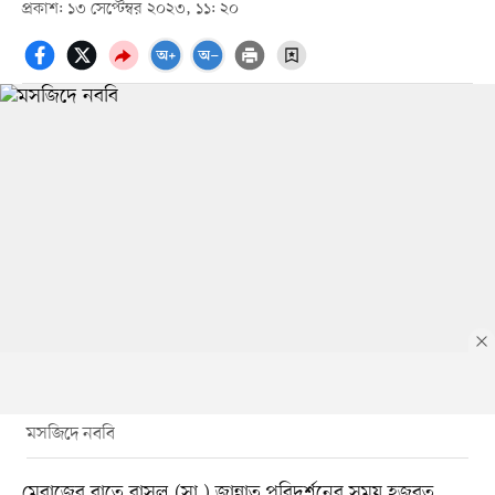
প্রকাশ: ১৩ সেপ্টেম্বর ২০২৩, ১১: ২০
মসজিদে নববি
মেরাজের রাতে রাসুল (সা.) জান্নাত পরিদর্শনের সময় হজরত