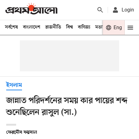
Login
সর্বশেষ
বাংলাদেশ
রাজনীতি
বিশ্ব
বাণিজ্য
মতামত
খেলা
Eng
বিনো
ইসলাম
জান্নাত পরিদর্শনের সময় কার পায়ের শব্দ
শুনেছিলেন রাসুল (সা.)
ফেরদৌস ফয়সাল