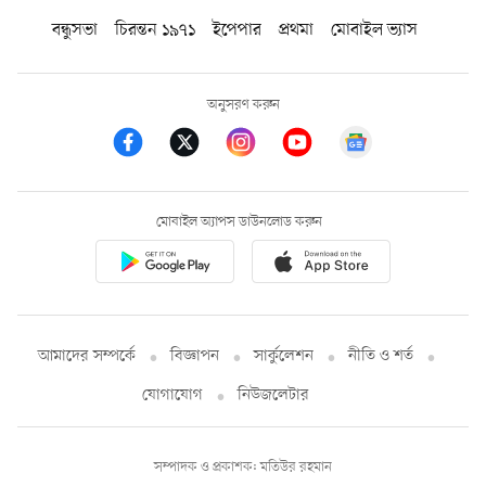
বন্ধুসভা
চিরন্তন ১৯৭১
ইপেপার
প্রথমা
মোবাইল ভ্যাস
অনুসরণ করুন
মোবাইল অ্যাপস ডাউনলোড করুন
আমাদের সম্পর্কে
বিজ্ঞাপন
সার্কুলেশন
নীতি ও শর্ত
যোগাযোগ
নিউজলেটার
সম্পাদক ও প্রকাশক: মতিউর রহমান