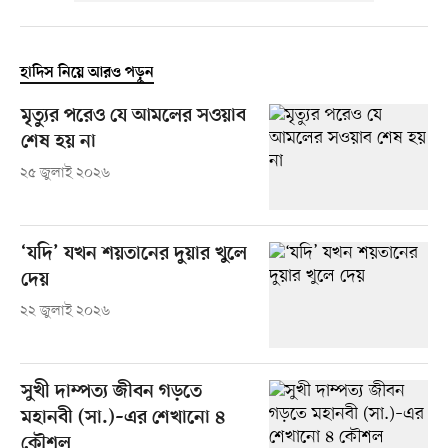
হাদিস নিয়ে আরও পড়ুন
মৃত্যুর পরেও যে আমলের সওয়াব
শেষ হয় না
২৫ জুলাই ২০২৬
‘যদি’ যখন শয়তানের দুয়ার খুলে
দেয়
২২ জুলাই ২০২৬
সুখী দাম্পত্য জীবন গড়তে
মহানবী (সা.)–এর শেখানো ৪
কৌশল