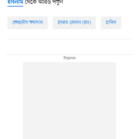
থেকে আরও পড়ুন
ইসলাম
ফেরদৌস ফয়সাল
হযরত বেলাল (রাঃ)
হাদিস