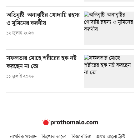
অতিবৃষ্টি–অনাবৃষ্টির খোদায়ি রহস্য
ও মুমিনের করণীয়
১২ জুলাই ২০২৬
সফলতার মোহে শরীরের হক নষ্ট
করছেন না তো
১১ জুলাই ২০২৬
নাগরিক সংবাদ
কিশোর আলো
বিজ্ঞানচিন্তা
প্রথম আলো ট্রাস্ট