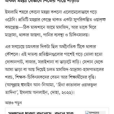
একটা মহল্লা যেভাবে নিজের পায়ে দাঁড়াত
ইসলামি শহরে কোনো মহল্লা কখনো এলোমেলোভাবে গড়ে
ওঠেনি। প্রতিটি মহল্লার কেন্দ্রে থাকত একটা সুপরিকল্পিত ওয়াক্‌ফ
কমপ্লেক্স—ঠিক মাঝখানে জামে মসজিদ, আর তাকে ঘিরে
মাদ্রাসা, থাকার জায়গা, পানির ব্যবস্থা ও চিকিৎসালয়।
এর সবচেয়ে চমৎকার দিকটা ছিল অর্থনৈতিক টিকে থাকার
কৌশলে। এই দাতব্য প্রতিষ্ঠানগুলোর পাশেই গড়ে তোলা হতো
দোকানপাট, বাজার, সরাইখানা বা ভাড়াটে বাড়ি। সেখান থেকে
আসা ভাড়া বা আয় দিয়েই চলত মসজিদ-মাদ্রাসা-হাসপাতালের
খরচ, শিক্ষক-চিকিৎসকদের বেতন আর শিক্ষার্থীদের বৃত্তি।
(আব্দুল্লাহ হুসাইন আন-নিআমা, ‘
হিনা কাতাবাল ওয়াকফুল
মাদিনা’
, ইসলাম অনলাইন, দোহা, ২০২২)।
আরও পড়ুন