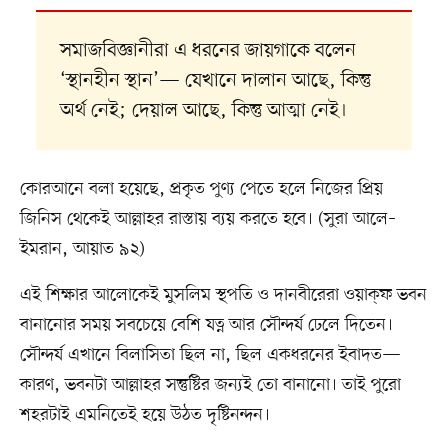
সমাজবিজ্ঞানীরা এ ধরনের জায়গাকে বলেন
‘স্থানহীন স্থান’— যেখানে দালান আছে, কিন্তু
অর্থ নেই; দেয়াল আছে, কিন্তু আত্মা নেই।
কোরআনে বলা হয়েছে, প্রকৃত পুণ্য পেতে হলে নিজের প্রিয়
জিনিস থেকেই আল্লাহর রাস্তায় ব্যয় করতে হবে। (সুরা আলে–
ইমরান, আয়াত ৯২)
এই শিক্ষার আলোকেই মুসলিম স্থপতি ও দানবীরেরা ওয়াক্‌ফ ভবন
বানানোর সময় সবচেয়ে বেশি যত্ন আর সৌন্দর্য ঢেলে দিতেন।
সৌন্দর্য এখানে বিলাসিতা ছিল না, ছিল একধরনের ইবাদত—
কারণ, ভবনটা আল্লাহর সন্তুষ্টির জন্যই তো বানানো। তাই পুরো
শহরটাই এমনিতেই হয়ে উঠত দৃষ্টিনন্দন।