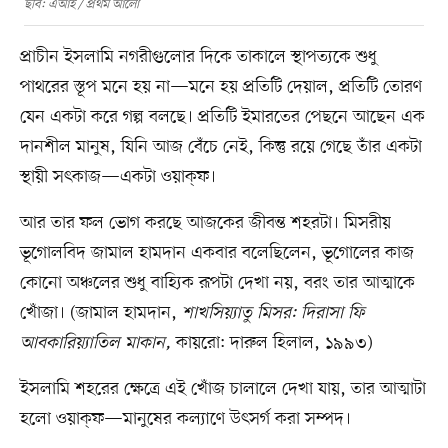
ছবি: এআই / প্রথম আলো
প্রাচীন ইসলামি নগরীগুলোর দিকে তাকালে স্থাপত্যকে শুধু
পাথরের স্তূপ মনে হয় না—মনে হয় প্রতিটি দেয়াল, প্রতিটি তোরণ
যেন একটা করে গল্প বলছে। প্রতিটি ইমারতের পেছনে আছেন এক
দানশীল মানুষ, যিনি আজ বেঁচে নেই, কিন্তু রয়ে গেছে তাঁর একটা
স্থায়ী সৎকাজ—একটা ওয়াক্‌ফ।
আর তার ফল ভোগ করছে আজকের জীবন্ত শহরটা। মিসরীয়
ভূগোলবিদ জামাল হামদান একবার বলেছিলেন, ভূগোলের কাজ
কোনো অঞ্চলের শুধু বাহ্যিক রূপটা দেখা নয়, বরং তার আত্মাকে
খোঁজা। (জামাল হামদান,
শাখসিয়্যাতু মিসর: দিরাসা ফি
আবকারিয়্যাতিল মাকান,
কায়রো: দারুল হিলাল, ১৯৯৩)
ইসলামি শহরের ক্ষেত্রে এই খোঁজ চালালে দেখা যায়, তার আত্মাটা
হলো ওয়াক্‌ফ—মানুষের কল্যাণে উৎসর্গ করা সম্পদ।