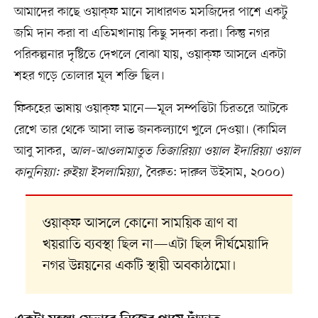
আমাদের কাছে ওয়াক্‌ফ মানে সাধারণত মসজিদের পাশে একটু
জমি দান করা বা এতিমখানায় কিছু সদকা করা। কিন্তু নগর
পরিকল্পনার দৃষ্টিতে দেখলে বোঝা যায়, ওয়াক্‌ফ আসলে একটা
শহর গড়ে তোলার মূল শক্তি ছিল।
ফিকহের ভাষায় ওয়াক্ফ মানে—মূল সম্পত্তিটা চিরতরে আটকে
রেখে তার থেকে আসা লাভ জনকল্যাণে খুলে দেওয়া। (কামিল
আবু সাকর,
আল-আওলামাতুত তিজারিয়্যা ওয়াল ইদারিয়্যা ওয়াল
কানুনিয়্যা: রুইয়া ইসলামিয়্যা,
বৈরুত: দারুল উইসাম, ২০০০)
ওয়াক্‌ফ আসলে কোনো সাময়িক ত্রাণ বা
খয়রাতি ব্যবস্থা ছিল না—এটা ছিল দীর্ঘমেয়াদি
নগর উন্নয়নের একটি স্থায়ী অবকাঠামো।