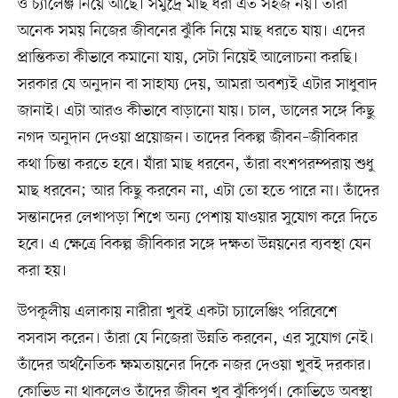
ও চ্যালেঞ্জ নিয়ে আছে। সমুদ্রে মাছ ধরা এত সহজ নয়। তারা
অনেক সময় নিজের জীবনের ঝুঁকি নিয়ে মাছ ধরতে যায়। এদের
প্রান্তিকতা কীভাবে কমানো যায়, সেটা নিয়েই আলোচনা করছি।
সরকার যে অনুদান বা সাহায্য দেয়, আমরা অবশ্যই এটার সাধুবাদ
জানাই। এটা আরও কীভাবে বাড়ানো যায়। চাল, ডালের সঙ্গে কিছু
নগদ অনুদান দেওয়া প্রয়োজন। তাদের বিকল্প জীবন–জীবিকার
কথা চিন্তা করতে হবে। যাঁরা মাছ ধরবেন, তাঁরা বংশপরম্পরায় শুধু
মাছ ধরবেন; আর কিছু করবেন না, এটা তো হতে পারে না। তাঁদের
সন্তানদের লেখাপড়া শিখে অন্য পেশায় যাওয়ার সুযোগ করে দিতে
হবে। এ ক্ষেত্রে বিকল্প জীবিকার সঙ্গে দক্ষতা উন্নয়নের ব্যবস্থা যেন
করা হয়।
উপকূলীয় এলাকায় নারীরা খুবই একটা চ্যালেঞ্জিং পরিবেশে
বসবাস করেন। তাঁরা যে নিজেরা উন্নতি করবেন, এর সুযোগ নেই।
তাঁদের অর্থনৈতিক ক্ষমতায়নের দিকে নজর দেওয়া খুবই দরকার।
কোভিড না থাকলেও তাঁদের জীবন খুব ঝুঁকিপূর্ণ। কোভিডে অবস্থা