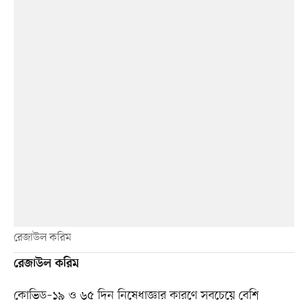
রেজাউল করিম
রেজাউল করিম
কোভিড–১৯ ও ৬৫ দিন নিষেধাজ্ঞার কারণে সবচেয়ে বেশি