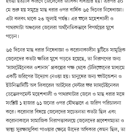
হওয়া ইত্যাদি কারণে জেলেদের জীবিকা বাধাগ্রস্ত হয়। এরপর ২০
মে শুরু হয় সমুদ্রে মাছ ধরার ওপর বার্ষিক ৬৫ দিনের নিষেধাজ্ঞা।
এটা বলবৎ থাকে ২৩ জুলাই পর্যন্ত। এর ফলে মহেশখালী ও
পাথরঘাটা অঞ্চলের জেলেরা অর্থনৈতিকভাবে বিপর্যয়ের মুখে
পড়েন।
৬৫ দিনের মাছ ধরার নিষেধাজ্ঞা ও করোনাকালীন ছুটিতে সামুদ্রিক
জেলেদের কতটা ক্ষতির মুখে পড়তে হয়েছে, তা নিরূপণের জন্য
‘সাসটেইনেবল ওশানস’ প্রকল্পের পক্ষ থেকে টেলিফোনের মাধ্যমে
একটি জরিপের উদ্যোগ নেওয়া হয়। মানুষের জন্য ফাউন্ডেশন ও
ইউনিভার্সিটি অব লিবারেল আর্টসের সেন্টার ফর সাসটেইনেবল
ডেভেলপমেন্ট মহেশখালী ও পাথরঘাটার জেলে ও মাছ ধরার সঙ্গে
সংশ্লিষ্ট ১ হাজার ৬১ জনের ওপর যৌথভাবে এ জরিপ পরিচালনা
করে। করোনার বিষয়ে জেলেদের সচেতনতা কতটা ছিল এবং
করোনাকালে সামাজিক নিরাপত্তাবলয়ে জেলেদের প্রবেশগম্যতা ও
স্বাস্থ্য সুরক্ষাসুবিধা পাওয়ার ক্ষেত্রে তাঁদের অধিকার কেমন ছিল, তা