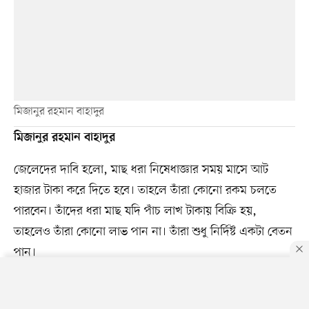
মিজানুর রহমান বাহাদুর
মিজানুর রহমান বাহাদুর
জেলেদের দাবি হলো, মাছ ধরা নিষেধাজ্ঞার সময় মাসে আট
হাজার টাকা করে দিতে হবে। তাহলে তাঁরা কোনো রকম চলতে
পারবেন। তাঁদের ধরা মাছ যদি পাঁচ লাখ টাকায় বিক্রি হয়,
তাহলেও তাঁরা কোনো লাভ পান না। তাঁরা শুধু নির্দিষ্ট একটা বেতন
পান।
মাছ ধরতে যাওয়ার সময় এক হাজার টাকা দেওয়া হয়। আসার পর
By using this site, you agree to our
Privacy Policy
.
OK
হয়তো আবার তিন থেকে পাঁচ হাজার টাকা দেওয়া হয়, তা–ও যদি