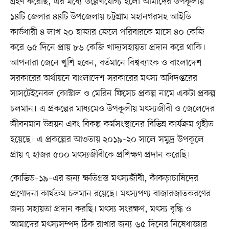
গ্রহণ করেছি, এর মধ্যে উল্লেখযোগ্য হলো আমাদের উপকূলীয়
১৪টি জেলার ৪৪টি উপজেলায় চট্টগ্রাম মহানগরসহ আইডি
কার্ডধারী ৪ লাখ ২০ হাজার জেলে পরিবারকে মাসে ৪০ কেজি
করে ৬৫ দিনে প্রায় ৮৬ কেজি খাদ্যসহায়তা প্রদান করে থাকি।
আপনারা জেনে খুশি হবেন, বর্তমানে বিশ্বব্যাংক ও বাংলাদেশ
সরকারের অর্থায়নে বাংলাদেশ সরকারের মৎস্য অধিদপ্তরের
সাসটেইনেবল কোস্টাল ও মেরিন ফিসেচ প্রকল্প নামে একটা প্রকল্প
চলমান। এ প্রকল্পের মাধ্যমেও উপকূলীয় মৎস্যজীবী ও জেলেদের
জীবনমান উন্নয়ন এবং বিকল্প কর্মসংস্থানের বিভিন্ন কার্যক্রম গৃহীত
হয়েছে। এ প্রকল্পের আওতায় ২০১৯-২০ সালে সমুদ্র উপকূলে
প্রায় ৭ হাজর ৫০০ মৎস্যজীবীকে প্রশিক্ষণ প্রদান করেছি।
কোভিড–১৯–এর জন্য ক্ষতিগ্রস্ত মৎস্যজীবী, কাঁকড়াচাষিদের
প্রণোদনা কার্যক্রম চলমান রয়েছে। মৎস্যপণ্য বাজারজাতকরণের
জন্য সহায়তা প্রদান করছি। মৎস্য সংরক্ষণ, মৎস্য বৃদ্ধি ও
আমাদের মৎস্যসম্পদ ঠিক রাখার জন্য ৬৫ দিনের নিষেধাজ্ঞার