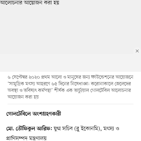
৬ সেপ্টেম্বর ২০২০ প্রথম আলো ও মানুষের জন্য ফাউন্ডেশনের আয়োজনে
‘সামুদ্রিক মৎস্য আহরণে ৬৫ দিনের নিষেধাজ্ঞা: করোনাকালে জেলেদের
অবস্থা ও ভবিষ্যৎ কর্মপন্থা’ শীর্ষক এক ভার্চ্যুয়াল গোলটেবিল আলোচনার
আয়োজন করা হয়
গোলটেবিলে অংশগ্রহণকারী
যুগ্ম সচিব (ব্লু ইকোনমি), মৎস্য ও
মো. তৌফিকুল আরিফ:
প্রাণিসম্পদ মন্ত্রণালয়