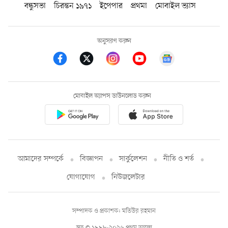
বন্ধুসভা
চিরন্তন ১৯৭১
ইপেপার
প্রথমা
মোবাইল ভ্যাস
অনুসরণ করুন
মোবাইল অ্যাপস ডাউনলোড করুন
আমাদের সম্পর্কে
বিজ্ঞাপন
সার্কুলেশন
নীতি ও শর্ত
যোগাযোগ
নিউজলেটার
সম্পাদক ও প্রকাশক: মতিউর রহমান
স্বত্ব © ১৯৯৮-২০২৬ প্রথম আলো