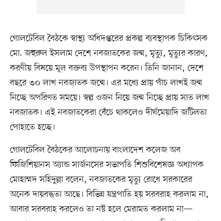
গোলটেবিল বৈঠকে স্বাস্থ্য অধিদপ্তরের প্রকল্প ব্যবস্থাপক চিকিৎসক
মো. জহুরুল ইসলাম দেশে নবজাতকের জন্ম, মৃত্যু, মৃত্যুর কারণ,
করণীয় বিষয়ে মূল বক্তব্য উপস্থাপন করেন। তিনি জানান, দেশে
বছরে ৩০ লাখ নবজাতক জন্মে। এর মধ্যে প্রায় পাঁচ লাখই জন্ম
নিচ্ছে অপরিণত সময়ে। স্বল্প ওজন নিয়ে জন্ম নিচ্ছে প্রায় সাত লাখ
নবজাতক। এই নবজাতকেরা বেঁচে থাকলেও দীর্ঘমেয়াদি জটিলতা
পোহাতে হচ্ছে।
গোলটেবিল বৈঠকের আলোচনায় বাংলাদেশ কলেজ অব
ফিজিশিয়ানস অ্যান্ড সার্জনসের সভাপতি শিশুবিশেষজ্ঞ অধ্যাপক
মোহাম্মদ সহিদুল্লা বলেন, নবজাতকের মৃত্যু রোধে সরকারের
অনেক দায়বদ্ধতা আছে। বিভিন্ন যন্ত্রপাতি হয় সরবরাহ করলাম না,
আবার সরবরাহ করলেও তা নষ্ট হলে মেরামত করলাম না—