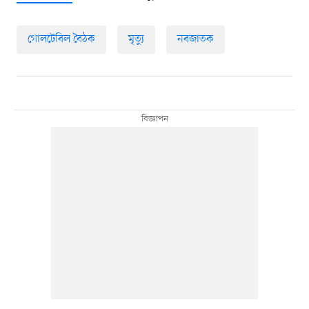
গোলটেবিল বৈঠক
মৃত্যু
নবজাতক