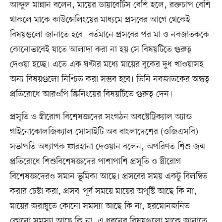
আব্দুল মান্নান বলেন, মায়ের ডায়াবেটিস বেশি হলে, রক্তচাপ বেশি
থাকলে মাকে কাউন্সেলিংয়ের মাধ্যমে প্রসবের আগে থেকেই
বিষয়গুলো জানাতে হবে। বর্তমানে প্রসবের পর মা ও নবজাতককে
কোনোভাবেই যাতে আলাদা করা না হয় সে বিষয়টিতে গুরুত্ব
দেওয়া হচ্ছে। এতে এক ঘণ্টার মধ্যে মায়ের বুকের দুধ খাওয়াসহ
অন্য বিষয়গুলো নিশ্চিত করা সম্ভব হবে। তিনি নবজাতকের অন্ধত্ব
প্রতিরোধে আরওপি স্ক্রিনিংয়ের বিষয়টিতে গুরুত্ব দেন।
প্রসূতি ও স্ত্রীরোগ বিশেষজ্ঞদের সংগঠন অবস্টেট্রিক্যাল অ্যান্ড
গাইনোকোলজিক্যাল সোসাইটি অব বাংলাদেশের (ওজিএসবি)
সভাপতি অধ্যাপক ফারহানা দেওয়ান বলেন, অপরিণত শিশু জন্ম
প্রতিরোধে শিশুবিশেষজ্ঞদের পাশাপাশি প্রসূতি ও স্ত্রীরোগ
বিশেষজ্ঞদেরও সমান ভূমিকা আছে। প্রসবের সময় একটু বিলম্বিত
করার চেষ্টা করা, প্রসব-পূর্ব সময়ে মায়ের অপুষ্টি আছে কি না,
মায়ের জরায়ুতে কোনো সমস্যা আছে কি না, হরমোনজনিত
কোনো সমস্যা আছে কি না, এ ধরনের বিষয়গুলো মাকে জানাতে