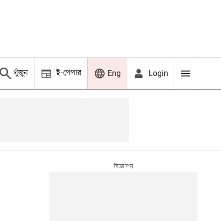
খুঁজুন
ই-পেপার
Login
Eng