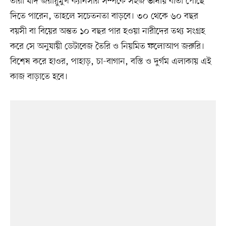
তাঁরা যদি জরায়ুমুখ ক্যানসার সম্পর্কে সহজ ভাষায় বার্তা পৌঁছে
দিতে পারেন, তাহলে সচেতনতা বাড়বে। ৩০ থেকে ৬০ বছর
বয়সী বা বিয়ের অন্তত ১০ বছর পার হওয়া নারীদের তথ্য সংগ্রহ
করে সে অনুযায়ী ডেটাবেজ তৈরি ও নিয়মিত ফলোআপ জরুরি।
বিশেষ করে হাওর, পাহাড়, চা-বাগান, বস্তি ও দুর্গম এলাকায় এই
কাজ বাড়াতে হবে।