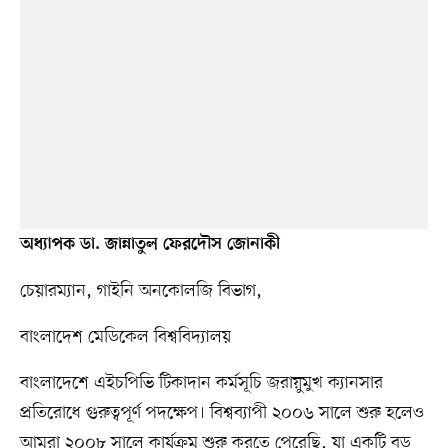
অধ্যাপক ডা. জান্নাতুল ফেরদৌস জোনাকী
চেয়ারম্যান, গাইনি অনকোলজি বিভাগ,
বাংলাদেশ মেডিকেল বিশ্ববিদ্যালয়
বাংলাদেশে এইচপিভি টিকাদান কর্মসূচি জরায়ুমুখ ক্যানসার
প্রতিরোধে গুরুত্বপূর্ণ পদক্ষেপ। বিশ্বব্যাপী ২০০৬ সালে শুরু হলেও
আমরা ২০০৮ সালে কার্যক্রম শুরু করতে পেরেছি, যা একটি বড়