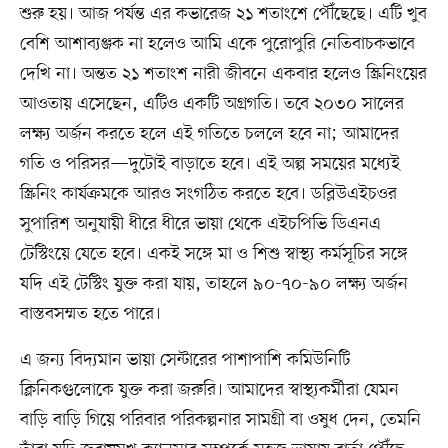
শুরু হয়। আজ পর্যন্ত এর কভারেজ ২১ শতাংশে পৌঁছেছে। এটি খুব
বেশি আশাব্যঞ্জক না হলেও আমি একে পুরোপুরি নেতিবাচকভাবে
দেখি না। অন্তত ২১ শতাংশ নারী জীবনে একবার হলেও স্ক্রিনিংয়ের
আওতায় এসেছেন, এটিও একটি অগ্রগতি। তবে ২০৩০ সালের
লক্ষ্য অর্জন করতে হলে এই গতিতে চললে হবে না; আমাদের
গতি ও পরিসর—দুটোই বাড়াতে হবে। এই অল্প সময়ের মধ্যেই
স্ক্রিনিং কার্যক্রমকে আরও সংগঠিত করতে হবে। ডব্লিউএইচওর
সুপারিশ অনুযায়ী ধীরে ধীরে ভায়া থেকে এইচপিভি ডিএনএ
টেস্টিংয়ে যেতে হবে। একই সঙ্গে মা ও শিশু স্বাস্থ্য কর্মসূচির সঙ্গে
যদি এই টেস্টিং যুক্ত করা যায়, তাহলে ৯০-৭০-৯০ লক্ষ্য অর্জন
বাস্তবসম্মত হতে পারে।
এ জন্য বিদ্যমান ভায়া সেন্টারের পাশাপাশি কমিউনিটি
ক্লিনিকগুলোকে যুক্ত করা জরুরি। আমাদের স্বাস্থ্যকর্মীরা যেমন
বাড়ি বাড়ি গিয়ে পরিবার পরিকল্পনার সামগ্রী বা ওষুধ দেন, তেমনি