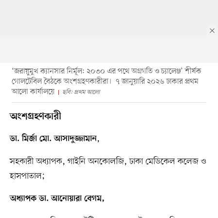
‘জরায়ুমুখ ক্যানসার নির্মূল: ২০৩০ এর পথে অগ্রগতি ও চ্যালেঞ্জ’ শীর্ষক
গোলটেবিল বৈঠকে অংশগ্রহণকারীরা। ৭ জানুয়ারি ২০২৬ ঢাকার প্রথম
আলো কার্যালয়ে
ছবি: প্রথম আলো
অংশগ্রহণকারী
,
ডা. মির্জা মো. আসাদুজ্জামান
সহকারী অধ্যাপক, গাইনি অনকোলজি, ঢাকা মেডিকেল কলেজ ও
হাসপাতাল;
অধ্যাপক ডা. আনোয়ারা বেগম,