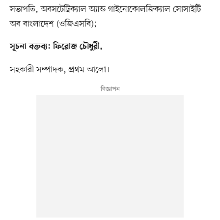
সভাপতি, অবসটেট্রিক্যাল অ্যান্ড গাইনোকোলজিক্যাল সোসাইটি
অব বাংলাদেশ (ওজিএসবি);
সূচনা বক্তব্য: ফিরোজ চৌধুরী,
সহকারী সম্পাদক, প্রথম আলো।