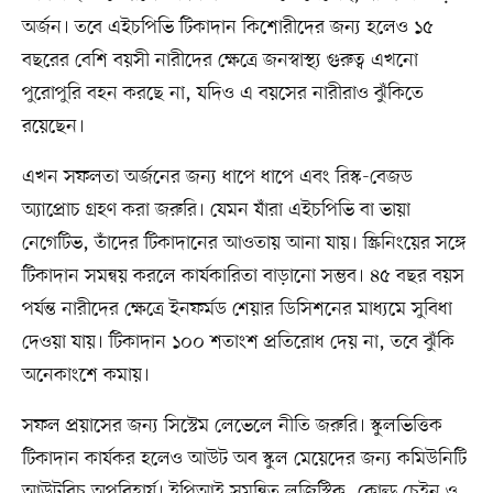
অর্জন। তবে এইচপিভি টিকাদান কিশোরীদের জন্য হলেও ১৫
বছরের বেশি বয়সী নারীদের ক্ষেত্রে জনস্বাস্থ্য গুরুত্ব এখনো
পুরোপুরি বহন করছে না, যদিও এ বয়সের নারীরাও ঝুঁকিতে
রয়েছেন।
এখন সফলতা অর্জনের জন্য ধাপে ধাপে এবং রিস্ক-বেজড
অ্যাপ্রোচ গ্রহণ করা জরুরি। যেমন যাঁরা এইচপিভি বা ভায়া
নেগেটিভ, তাঁদের টিকাদানের আওতায় আনা যায়। স্ক্রিনিংয়ের সঙ্গে
টিকাদান সমন্বয় করলে কার্যকারিতা বাড়ানো সম্ভব। ৪৫ বছর বয়স
পর্যন্ত নারীদের ক্ষেত্রে ইনফর্মড শেয়ার ডিসিশনের মাধ্যমে সুবিধা
দেওয়া যায়। টিকাদান ১০০ শতাংশ প্রতিরোধ দেয় না, তবে ঝুঁকি
অনেকাংশে কমায়।
সফল প্রয়াসের জন্য সিস্টেম লেভেলে নীতি জরুরি। স্কুলভিত্তিক
টিকাদান কার্যকর হলেও আউট অব স্কুল মেয়েদের জন্য কমিউনিটি
আউটরিচ অপরিহার্য। ইপিআই সমন্বিত লজিস্টিক, কোল্ড চেইন ও