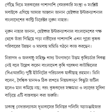
পৌঁছে দিতে সরকারের পাশাপাশি বেসরকারি সংস্থা ও সংশ্লিষ্ট
সবাইকে এগিয়ে আসার আহ্বান জানান হেইফার ইন্টারন্যাশনাল
বাংলাদেশের কান্ট্রি ডিরেক্টর নুরুন নাহার।
নুরুন নাহার জানান, হেইফার ইন্টারন্যাশনাল বাংলাদেশের পক্ষ
থেকে তাঁরা পিছিয়ে পড়া নারীদের পাশাপাশি এখন পুরো কৃষক
পরিবারের উন্নয়ন ও সমবায় সমিতি গঠনে কাজ করছেন।
নিরাপদ ও জলবায়ু-সহিষ্ণু খাদ্য উৎপাদনে উত্তম কৃষিচর্চার বিকল্প
নেই বলে উল্লেখ করেন বাংলাদেশ কৃষি গবেষণা কাউন্সিলের
(বিএআরসি) পুষ্টি ইউনিটের পরিচালক যাকীয়াহ্ রহমান। তিনি
বলেন, বৈশ্বিক মানদণ্ড ঠিক রাখতে নিয়মকানুন কিছুটা জটিল
হলেও মান কমিয়ে নয়; বরং কৃষকদের সক্ষমতা ও ল্যাবের সুবিধা
বাড়িয়ে এটি বাস্তবায়ন করা জরুরি।
ঢাকাস্থ নেদারল্যান্ডস দূতাবাসের সিনিয়র পলিসি অ্যাডভাইজার