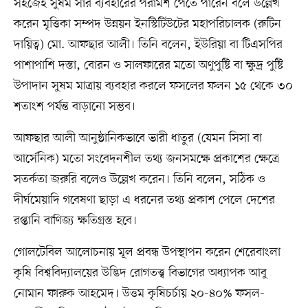
সহজেই সুষম সার ব্যবহারের পরামর্শ পেতে পারেন বলে উল্লেখ
করেন মৃত্তিকা সম্পদ উন্নয়ন ইনস্টিটিউটের মহাপরিচালক (রুটিন
দায়িত্ব) মো. আফছার আলী। তিনি বলেন, ইউরিয়া বা টিএসপির
পাশাপাশি দস্তা, বোরন ও সালফারের মতো অণুপুষ্টি বা ক্ষুদ্র পুষ্টি
উপাদান সুষম মাত্রায় ব্যবহার করলে ফসলের ফলন ১৫ থেকে ৩০
শতাংশ পর্যন্ত বাড়ানো সম্ভব।
আফছার আলী আনুষ্ঠানিকভাবে ভারী ধাতুর (যেমন সিসা বা
আর্সেনিক) মতো সংবেদনশীল তথ্য জনসমক্ষে প্রকাশের ক্ষেত্রে
সতর্কতা জরুরি বলেও উল্লেখ করেন। তিনি বলেন, সঠিক ও
দীর্ঘমেয়াদি গবেষণা ছাড়া এ ধরনের তথ্য প্রকাশ পেলে দেশের
রপ্তানি বাণিজ্য ক্ষতিগ্রস্ত হবে।
গোলটেবিল আলোচনায় মূল প্রবন্ধ উপস্থাপন করেন শেরেবাংলা
কৃষি বিশ্ববিদ্যালয়ের উদ্ভিদ রোগতত্ত্ব বিভাগের অধ্যাপক আবু
নোমান ফারুক আহমেদ। উত্তম কৃষিচর্চায় ২০-৪০% ফসল-