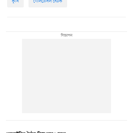
কৃষি
গোলটেবিল বৈঠক