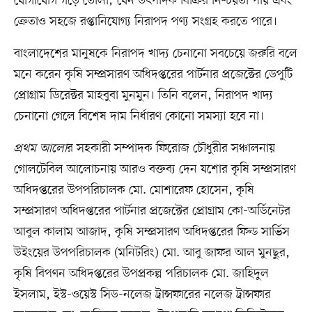
যোগাযোগ গড়ে তোলা; যেন উৎপাদক বিক্রির নিশ্চয়তা পায় এবং
ক্রেতাও সহজে রপ্তানিযোগ্য নিরাপদ পণ্য সংগ্রহ করতে পারে।
বাংলাদেশের মানুষকে নিরাপদ খাদ্য চেনানো সবচেয়ে জরুরি বলে
মনে করেন কৃষি সম্প্রসারণ অধিদপ্তরের পার্টনার প্রজেক্টের ডেপুটি
প্রোগ্রাম ডিরেক্টর মাহবুবা মুনমুন। তিনি বলেন, নিরাপদ খাদ্য
চেনানো গেলে বিশেষ দাম নির্ধারণ কোনো সমস্যা হবে না।
প্রথম আলো
র সহকারী সম্পাদক ফিরোজ চৌধুরীর সঞ্চালনায়
গোলটেবিল আলোচনায় আরও বক্তব্য দেন যশোর কৃষি সম্প্রসারণ
অধিদপ্তরের উপপরিচালক মো. মোশারেফ হোসেন, কৃষি
সম্প্রসারণ অধিদপ্তরের পার্টনার প্রজেক্টের প্রোগ্রাম কো-অর্ডিনেটর
আবুল কালাম আজাদ, কৃষি সম্প্রসারণ অধিদপ্তরের ফিল্ড সার্ভিস
উইংয়ের উপপরিচালক (মনিটরিং) মো. আবু জাফর আল মুনছুর,
কৃষি বিপণন অধিদপ্তরের উপপ্রকল্প পরিচালক মো. জাহিদুল
ইসলাম, ইস্ট-ওয়েস্ট সিড-নলেজ ট্রান্সফারের নলেজ ট্রান্সফার