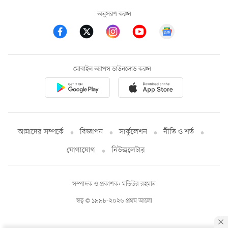
অনুসরণ করুন
মোবাইল অ্যাপস ডাউনলোড করুন
আমাদের সম্পর্কে
বিজ্ঞাপন
সার্কুলেশন
নীতি ও শর্ত
যোগাযোগ
নিউজলেটার
সম্পাদক ও প্রকাশক: মতিউর রহমান
স্বত্ব © ১৯৯৮-২০২৬ প্রথম আলো