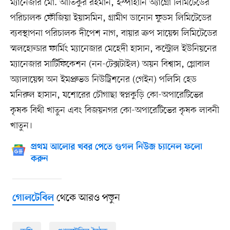
ম্যানেজার মো. আতিকুর রহমান, ইস্পাহানি অ্যাগ্রো লিমিটেডের
পরিচালক ফৌজিয়া ইয়াসমিন, গ্রামীণ ডানোন ফুডস লিমিটেডের
ব্যবস্থাপনা পরিচালক দীপেশ নাগ, বায়ার ক্রপ সায়েন্স লিমিটেডের
স্মলহোল্ডার ফার্মিং ম্যানেজার মেহেদী হাসান, কন্ট্রোল ইউনিয়নের
ম্যানেজার সার্টিফিকেশন (নন-টেক্সটাইল) অয়ন বিশ্বাস, গ্লোবাল
অ্যালায়েন্স অন ইমপ্রুভড নিউট্রিশনের (গেইন) পলিসি হেড
মনিরুল হাসান, যশোরের চৌগাছা স্বপ্নকুড়ি কো-অপারেটিভের
কৃষক বিথী খাতুন এবং বিজয়নগর কো-অপারেটিভের কৃষক লাবনী
খাতুন।
প্রথম আলোর খবর পেতে গুগল নিউজ চ্যানেল ফলো
করুন
থেকে আরও পড়ুন
গোলটেবিল