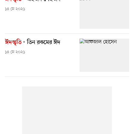
১৪ মে ২০২১
ঈদস্মৃতি
তিন রকমের ঈদ
১৪ মে ২০২১