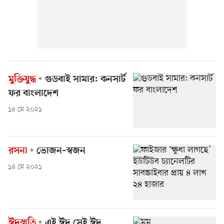
মুক্তিযুদ্ধ
গুডবাই সামার: কনসার্ট
ফর বাংলাদেশ
১৪ মে ২০২১
রসনা
ভোজন–স্বজন
১৪ মে ২০২১
ঈদস্মৃতি
এই ঈদ সেই ঈদ