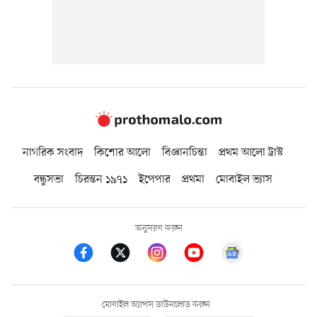
নাগরিক সংবাদ
কিশোর আলো
বিজ্ঞানচিন্তা
প্রথম আলো ট্রাস্ট
বন্ধুসভা
চিরন্তন ১৯৭১
ইপেপার
প্রথমা
মোবাইল ভ্যাস
অনুসরণ করুন
মোবাইল অ্যাপস ডাউনলোড করুন