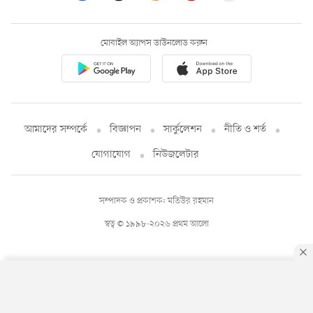
মোবাইল অ্যাপস ডাউনলোড করুন
আমাদের সম্পর্কে
বিজ্ঞাপন
সার্কুলেশন
নীতি ও শর্ত
যোগাযোগ
নিউজলেটার
সম্পাদক ও প্রকাশক: মতিউর রহমান
স্বত্ব © ১৯৯৮-২০২৬ প্রথম আলো
By using this site, you agree to our
Privacy Policy
.
OK